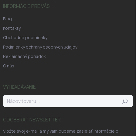
INFORMÁCIE PRE VÁS
Blog
Kontakty
Obchodné podmienky
Podmienky ochrany osobných údajov
Reklamačný poriadok
O nás
VYHĽADÁVANIE
Hľadať
ODOBERAŤ NEWSLETTER
Vložte svoj e-mail a my Vám budeme zasielať informácie o