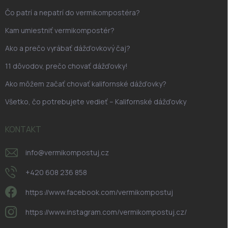
Čo patrí a nepatrí do vermikompostéra?
Kam umiestniť vermikompostér?
Ako a prečo vyrábať dážďovkový čaj?
11 dôvodov, prečo chovať dážďovky!
Ako môžem začať chovať kalifornské dážďovky?
Všetko, čo potrebujete vedieť – Kalifornské dážďovky
KONTAKT
info
@
vermikompostuj.cz
+420 608 236 858
https://www.facebook.com/vermikompostuj
https://www.instagram.com/vermikompostuj.cz/