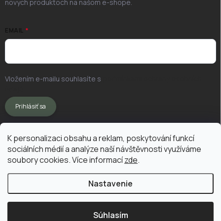
nových produktoch na našom e-shope.
EMAIL
Vložením e-mailu souhlasíte s
podmínkami ochrany osobních
údajů
Prihlásiť sa
K personalizaci obsahu a reklam, poskytování funkcí
sociálních médií a analýze naší návštěvnosti využíváme
soubory cookies. Více informací
zde
.
Nastavenie
Copyright 2026
Vermikompostuj.sk
. Všetky práva vyhradené.
Upraviť
nastavenie cookies
Súhlasím