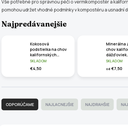
Vše potřebné pro správnou péči o vermikompostér a kaliforns
pomohou udržet vhodné podmínky v kompostéru a usnadní 
Najpredávanejšie
Kokosová
Minerálna 
podstielka na chov
chov kalif
kalifornských
dážďoviek
dážďoviek (11
(250/500 g
SKLADOM
SKLADOM
litrov)
Balenie 50
€4,50
€7,50
od
R
a
ODPORÚČAME
NAJLACNEJŠIE
NAJDRAHŠIE
NAJ
d
e
n
i
V