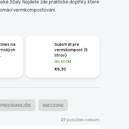
ké žížaly. Najdete zde praktické doplňky, které
domácí vermikompostování.
zmes na
Substrát pre
ornských
vermikompost (5
litrov)
) -
SKLADOM
0 g
€6,30
PREDÁVANEJŠIE
ABECEDNE
27
položiek celkom