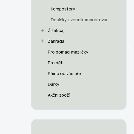
p
a
Kompostéry
n
Doplňky k vermikompostování
e
l
Žížalí čaj
Zahrada
Pro domácí mazlíčky
Pro děti
Přímo od včelaře
Dárky
Akční zboží