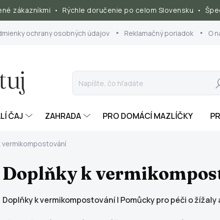
né zákazníkmi • Rýchle doručenie po celom Slovensku • Špec
dmienky ochrany osobných údajov
Reklamačný poriadok
O n
Hľ
LÍ ČAJ
ZAHRADA
PRO DOMÁCÍ MAZLÍČKY
PR
k vermikompostování
Doplňky k vermikompos
Doplňky k vermikompostování | Pomůcky pro péči o žížaly