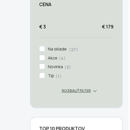
CENA
€
3
€
179
Na sklade
27
Akce
4
Novinka
3
Tip
1
ROZBALIŤ FILTER
TOP 10 PRODUKTOV