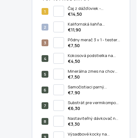
Čaj z dážďoviek -
koncentrované prírodné
€14,50
hnojivo (5 liter)
Kalifornská liahňa
dážďoviek
€11,90
Pôdny merač 3 v 1 - tester
PH, vlhkosti a svetla v pôde
€7,50
Kokosová podstielka na
chov kalifornských
€4,50
dážďoviek (11 litrov)
Minerálna zmes na chov
kalifornských dážďoviek
€7,50
(250/500 g) - Balenie 500 g
Samočistiaci parný
masážny hrebeň pre mačky
€7,90
a psy - 3v1
Substrát pre vermikompost
(5 litrov)
€6,30
Nastaviteľný dávkovač na
výsev semien –
€3,30
semiačkovač
Výsadbové kocky na