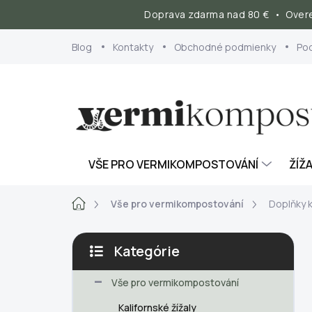
Doprava zdarma nad 80 € • Overe
Prejsť
Blog
Kontakty
Obchodné podmienky
Po
na
obsah
VŠE PRO VERMIKOMPOSTOVÁNÍ
ŽÍŽA
Domov
Vše pro vermikompostování
Doplňky 
B
Kategórie
o
Preskočiť
č
kategórie
Vše pro vermikompostování
n
ý
Kalifornské žížaly