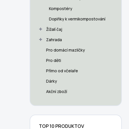
p
a
Kompostéry
n
Doplňky k vermikompostování
e
l
Žížalí čaj
Zahrada
Pro domácí mazlíčky
Pro děti
Přímo od včelaře
Dárky
Akční zboží
TOP 10 PRODUKTOV