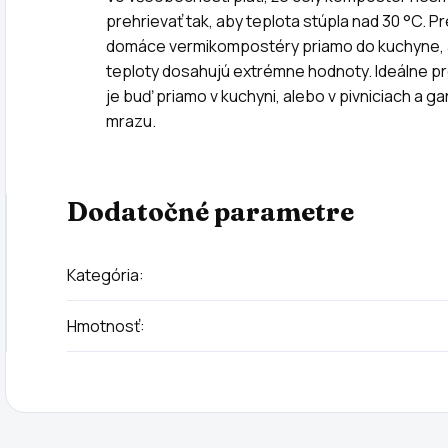
prehrievať tak, aby teplota stúpla nad 30 °C. 
domáce vermikompostéry priamo do kuchyne, a
teploty dosahujú extrémne hodnoty. Ideálne p
je buď priamo v kuchyni, alebo v pivniciach a 
mrazu.
Dodatočné parametre
Kategória
:
Hmotnosť
: