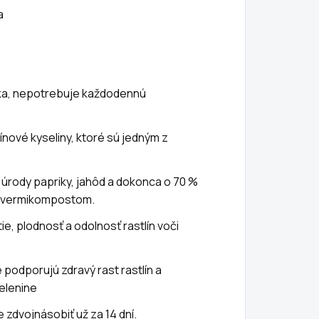
a
ka, nepotrebuje každodennú
ové kyseliny, ktoré sú jedným z
 úrody papriky, jahôd a dokonca o 70 %
ch vermikompostom.
e, plodnosť a odolnosť rastlín voči
 podporujú zdravý rast rastlín a
zelenine
 zdvojnásobiť už za 14 dní.