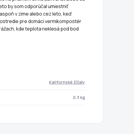
Preto by som odporúčal umiestniť
spoň v zime alebo cez leto, keď
rostredie pre domáci vermikompostér
garážach, kde teplota neklesá pod bod
Kalifornské žížaly
0.3 kg