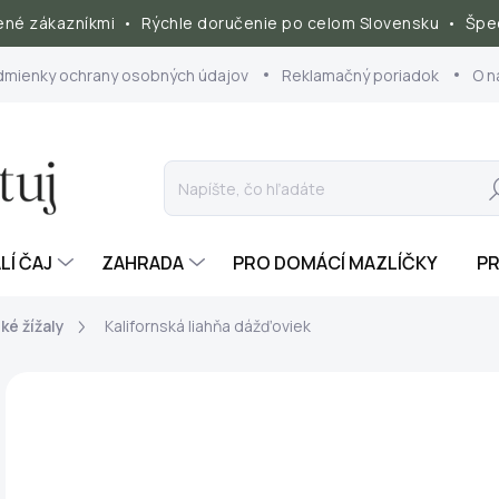
né zákazníkmi • Rýchle doručenie po celom Slovensku • Špec
dmienky ochrany osobných údajov
Reklamačný poriadok
O n
Hľ
LÍ ČAJ
ZAHRADA
PRO DOMÁCÍ MAZLÍČKY
PR
ké žížaly
Kalifornská liahňa dážďoviek
ZNAČKA:
VERMIKOMPOSTUJ.CZ
AKCE
€1