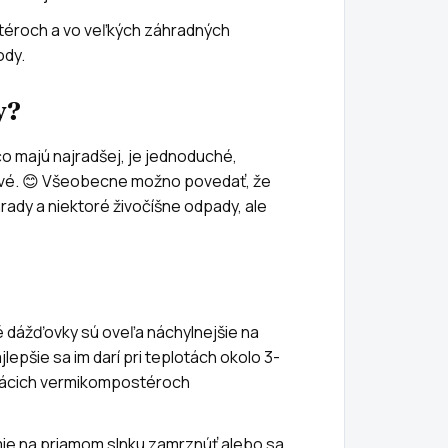
éroch a vo veľkých záhradných
ody.
y?
 čo majú najradšej, je jednoduché,
vé. 😊 Všeobecne možno povedať, že
rady a niektoré živočíšne odpady, ale
ké dážďovky sú oveľa náchylnejšie na
epšie sa im darí pri teplotách okolo 3-
omácich vermikompostéroch
mie na priamom slnku zamrznúť alebo sa