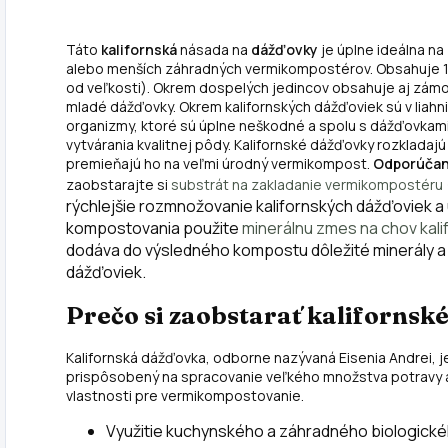
zakladaní nového
proces
V
vermikompostu a
kompostovania,
a
Táto
kalifornská
násada na
dážďovky
je úplne ideálna n
vytvára ideálne...
ale zároveň
z
alebo menších záhradných vermikompostérov. Obsahuje 15
zvyšuje kvalitu
t
od veľkosti). Okrem dospelých jedincov obsahuje aj zámotk
kompostu a...
b
mladé dážďovky. Okrem kalifornských dážďoviek sú v liahni
organizmy, ktoré sú úplne neškodné a spolu s dážďovkam
vytvárania kvalitnej pôdy. Kalifornské dážďovky rozkladaj
premieňajú ho na veľmi úrodný vermikompost.
Odporúčan
zaobstarajte si
substrát na zakladanie vermikompostéru (5
rýchlejšie rozmnožovanie kalifornských dážďoviek a
kompostovania použite
minerálnu zmes na chov kal
dodáva do výsledného kompostu dôležité minerály a
dážďoviek.
Prečo si zaobstarať kalifornsk
Kalifornská dážďovka, odborne nazývaná Eisenia Andrei, 
prispôsobený na spracovanie veľkého množstva potravy a
vlastnosti pre vermikompostovanie.
Využitie kuchynského a záhradného biologick