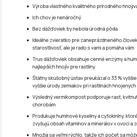
Výroba vlastného kvalitného prírodného hnojiv
Ich chov je nenáročný
Bez dážďoviek by nebola úrodná pôda
Ideálne zvieratko pre zaneprázdneného člove
starostlivosť, ale je rado s vami a pomáha vám
Trus dážďoviek obsahuje cenné enzýmy a humín
najlepších hnojív pre rastliny.
Štátny skúšobný ústav preukázal o 33 % vyššie
vyššie úrody zemiakov pri rastlinách hnojený
Výsledný vermikompost podporuje rast, kvitnuti
chorobám
Produkuje humínové kyseliny a cytokiníny, ktoré
zvyšujú obsah vitamínov a minerálov v ovocí a 
Množia sa veľmi rýchlo, takže ich počet sa môže