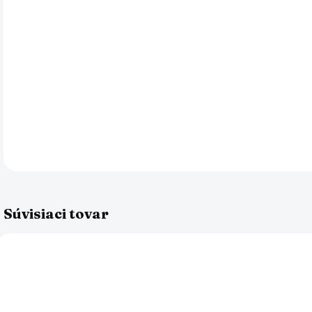
zak
Výv
kok
ver
väč
nás
DETA
Súvisiaci tovar
AK