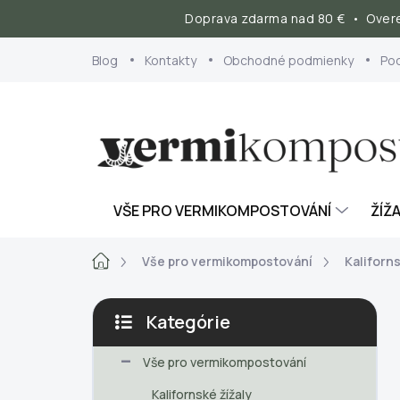
Doprava zdarma nad 80 € • Overe
Prejsť
Blog
Kontakty
Obchodné podmienky
Po
na
obsah
VŠE PRO VERMIKOMPOSTOVÁNÍ
ŽÍŽA
Domov
Vše pro vermikompostování
Kaliforns
B
Kategórie
o
Preskočiť
č
kategórie
Vše pro vermikompostování
n
ý
Kalifornské žížaly