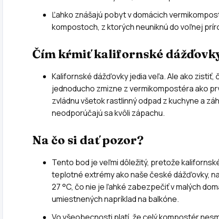
Ľahko znášajú pobyt v domácich vermikompost
kompostoch, z ktorých neuniknú do voľnej prír
Čím kŕmiť kalifornské dážďovk
Kalifornské dážďovky jedia veľa. Ale ako zistiť,
jednoducho zmizne z vermikompostéra ako pr
zvládnu všetok rastlinný odpad z kuchyne a záh
neodporúčajú sa kvôli zápachu.
Na čo si dať pozor?
Tento bod je veľmi dôležitý, pretože kaliforns
teplotné extrémy ako naše české dážďovky, najl
27 °C, čo nie je ľahké zabezpečiť v malých d
umiestnených napríklad na balkóne.
Vo všeobecnosti platí, že celý kompostér nes