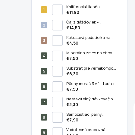
Kalifornská liahňa
dážďoviek
€11,90
Čaj z dážďoviek -
koncentrované prírodné
€14,50
hnojivo (5 liter)
Kokosová podstielka na
chov kalifornských
€4,50
dážďoviek (11 litrov)
Minerálna zmes na chov
kalifornských dážďoviek
€7,50
(250/500 g) - Balenie 500 g
Substrát pre vermikompost
(5 litrov)
€6,30
Pôdny merač 3 v 1 - tester
PH, vlhkosti a svetla v pôde
€7,50
Nastaviteľný dávkovač na
výsev semien –
€3,30
semiačkovač
Samočistiaci parný
masážny hrebeň pre mačky
€7,90
a psy - 3v1
Vodotesná pracovná
podložka pre vnútorné a