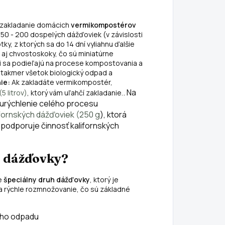
eľmi dobre
nádoba, v ktorej
bsorbuje a
dážďovky
a zakladanie domácich
vermikompostérov
adržiava vlhkosť,
premieňajú
0 - 200 dospelých dážďoviek (v závislosti
akže jedna
rastlinné zvyšky z
y, z ktorých sa do 14 dní vyliahnu ďalšie
riketa z...
domácnosti na...
 aj chvostoskoky, čo sú miniatúrne
i sa podieľajú na procese kompostovania a
ú takmer všetok biologický odpad a
ie:
Ak zakladáte vermikompostér,
. Na
 litrov)
, ktorý vám uľahčí zakladanie.
 urýchlenie celého procesu
ifornských dážďoviek (250 g
), ktorá
 podporuje činnosť kalifornských
é dážďovky?
je
špeciálny druh dážďovky
, ktorý je
 rýchle rozmnožovanie, čo sú základné
ého odpadu