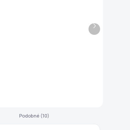
SKLADOM
SKLADOM
Ďalší
Kokosová
Vermikomposter
produkt
podstielka na
Economy -
chov
zelený, 38 x 38 x
alifornských
38 cm
€4,50
€60
dážďoviek (11
itrov)
Do košíka
Do košíka
a založenie
DOPRAVA
ermikompostu Je
ZADARMO!
o drvený
Ideálny partner
okosový
pre začínajúcich
ateriál. Ideálne
nadšencov
ri zakladaní
kompostovania.
Podobné (10)
ového
Vermikompostér
ermikompostéra.
je vnútorná