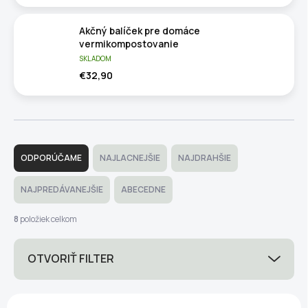
Akčný balíček pre domáce
vermikompostovanie
SKLADOM
€32,90
R
a
ODPORÚČAME
NAJLACNEJŠIE
NAJDRAHŠIE
d
e
NAJPREDÁVANEJŠIE
ABECEDNE
n
i
8
položiek celkom
e
p
OTVORIŤ FILTER
r
o
d
V
u