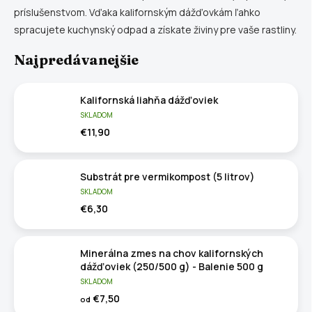
príslušenstvom. Vďaka kalifornským dážďovkám ľahko
spracujete kuchynský odpad a získate živiny pre vaše rastliny.
Najpredávanejšie
Kalifornská liahňa dážďoviek
SKLADOM
€11,90
Substrát pre vermikompost (5 litrov)
SKLADOM
€6,30
Minerálna zmes na chov kalifornských
dážďoviek (250/500 g) - Balenie 500 g
SKLADOM
€7,50
od