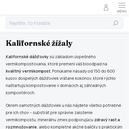
Doprava zdarma nad 80 € • Overené zákazníkmi • Rýchle
×
doručenie po celom Slovensku • Špecialisti na
vermikompostovanie
Hľadať
Prejsť
Vše pro vermikompostování
na
obsah
Kalifornské žížaly
Kalifornské dážďovky
sú základom úspešného
vermikompostovania, ktoré premení váš bioodpad na
kvalitný vermikompost
. Ponúkame násady od 150 do 600
kusov dospelých dážďoviek vrátane kokónov, ktoré rýchlo
naštartujú kompostovanie v domácich aj záhradných
kompostéroch.
Okrem samotných dážďoviek u nás nájdete všetko potrebné
pre ich chov – substrát pre správne založenie
vermikompostu, minerálnu zmes podporujúcu
zdravý rast a
rozmnožovanie
, alebo kompletné akčné balíčky s praktickým