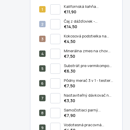
Kalifornská liahňa
dážďoviek
€11,90
Čaj z dážďoviek -
koncentrované prírodné
€14,50
hnojivo (5 liter)
Kokosová podstielka na
chov kalifornských
€4,50
dážďoviek (11 litrov)
Minerálna zmes na chov
kalifornských dážďoviek
€7,50
(250/500 g) - Balenie 500 g
Substrát pre vermikompost
(5 litrov)
€6,30
Pôdny merač 3 v 1 - tester
PH, vlhkosti a svetla v pôde
€7,50
Nastaviteľný dávkovač na
výsev semien –
€3,30
semiačkovač
Samočistiaci parný
masážny hrebeň pre mačky
€7,90
a psy - 3v1
Vodotesná pracovná
podložka pre vnútorné a