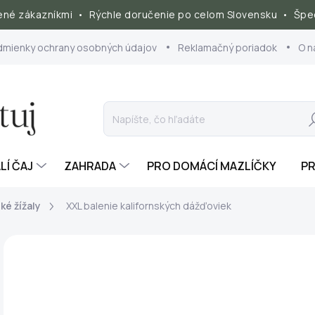
né zákazníkmi • Rýchle doručenie po celom Slovensku • Špec
dmienky ochrany osobných údajov
Reklamačný poriadok
O n
Hľ
LÍ ČAJ
ZAHRADA
PRO DOMÁCÍ MAZLÍČKY
PR
ké žížaly
XXL balenie kalifornských dážďoviek
ZNAČKA:
VERMIKOMPOSTUJ.CZ
AKCE
€3