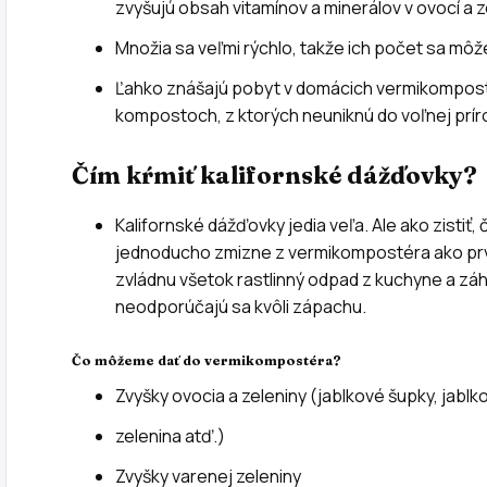
zvyšujú obsah vitamínov a minerálov v ovocí a 
Množia sa veľmi rýchlo, takže ich počet sa môže
Ľahko znášajú pobyt v domácich vermikompost
kompostoch, z ktorých neuniknú do voľnej prír
Čím kŕmiť kalifornské dážďovky?
Kalifornské dážďovky jedia veľa. Ale ako zistiť,
jednoducho zmizne z vermikompostéra ako pr
zvládnu všetok rastlinný odpad z kuchyne a záh
neodporúčajú sa kvôli zápachu.
Čo môžeme dať do vermikompostéra?
Zvyšky ovocia a zeleniny (jablkové šupky, jablk
zelenina atď.)
Zvyšky varenej zeleniny