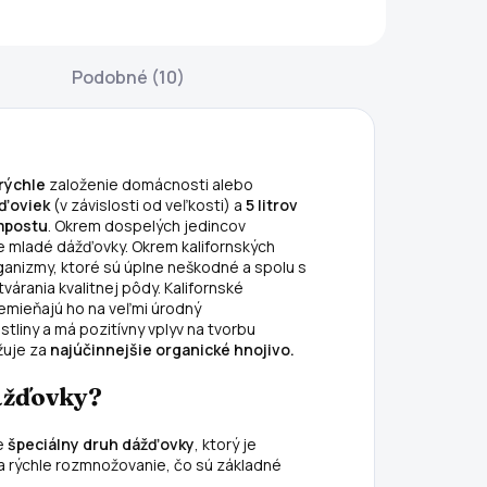
re začínajúcich
stane vaším
adšencov
pomocníkom pri
ompostovania.
vytváraní
Podobné (10)
ermikompostér
dokonalých
e vnútorná
pôdnych
ádoba, v ktorej
podmienok a
ážďovky
prostredia pre
rýchle
založenie domácnosti alebo
remieňajú
rastliny a
žďoviek
(v závislosti od veľkosti) a
5 litrov
astlinné zvyšky z
kalifornské
mpostu
. Okrem dospelých jedincov
omácnosti na...
dážďovky. Jedno
šie mladé dážďovky. Okrem kalifornských
zariadenie, tri...
rganizmy, ktoré sú úplne neškodné a spolu s
rania kvalitnej pôdy. Kalifornské
emieňajú ho na veľmi úrodný
stliny a má pozitívny vplyv na tvorbu
žuje za
najúčinnejšie organické hnojivo.
dážďovky?
je
špeciálny druh dážďovky
, ktorý je
 rýchle rozmnožovanie, čo sú základné