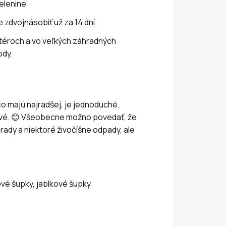
zelenine
 zdvojnásobiť už za 14 dní.
éroch a vo veľkých záhradných
ody.
 čo majú najradšej, je jednoduché,
vé. 😊 Všeobecne možno povedať, že
rady a niektoré živočíšne odpady, ale
ové šupky, jablkové šupky