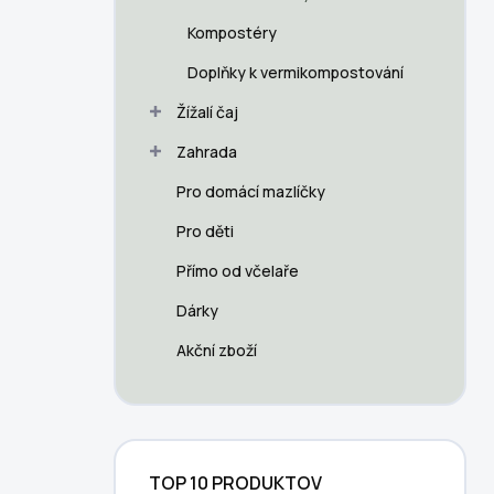
p
a
Kompostéry
n
Doplňky k vermikompostování
e
l
Žížalí čaj
Zahrada
Pro domácí mazlíčky
Pro děti
Přímo od včelaře
Dárky
Akční zboží
TOP 10 PRODUKTOV