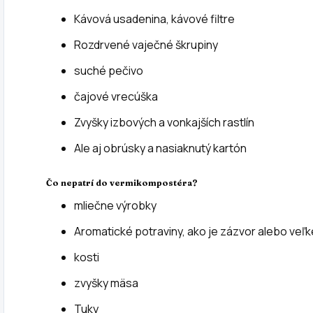
Kávová usadenina, kávové filtre
Rozdrvené vaječné škrupiny
suché pečivo
čajové vrecúška
Zvyšky izbových a vonkajších rastlín
Ale aj obrúsky a nasiaknutý kartón
Čo nepatrí do vermikompostéra?
mliečne výrobky
Aromatické potraviny, ako je zázvor alebo veľ
kosti
zvyšky mäsa
Tuky