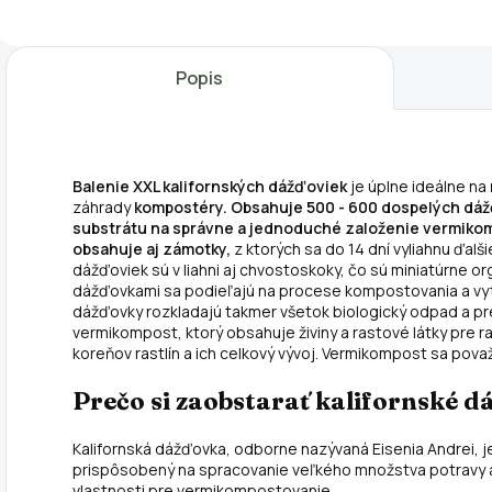
bylinkám neustály
bylinkám neustály
p
prísun
prísun
n
organického
organického
k
Popis
hnojiva.
hnojiva.
V
Zmysluplne
Zmysluplne
j
využijete svoj
využijete svoj
n
biologický odpad
biologický odpad
d
Balenie XXL kalifornských dážďoviek
je úplne ideálne na
a znížite svoju
a znížite svoju
p
záhrady
kompostéry. Obsahuje 500 - 600 dospelých dá
uhlíkovú...
uhlíkovú...
r
substrátu na správne a jednoduché založenie vermiko
d
obsahuje aj zámotky,
z ktorých sa do 14 dní vyliahnu ďal
dážďoviek sú v liahni aj chvostoskoky, čo sú miniatúrne o
dážďovkami sa podieľajú na procese kompostovania a vytvá
dážďovky rozkladajú takmer všetok biologický odpad a pr
vermikompost, ktorý obsahuje živiny a rastové látky pre ra
koreňov rastlín a ich celkový vývoj. Vermikompost sa pova
Prečo si zaobstarať kalifornské 
Kalifornská dážďovka, odborne nazývaná Eisenia Andrei, 
prispôsobený na spracovanie veľkého množstva potravy a
vlastnosti pre vermikompostovanie.