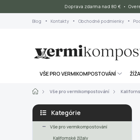
Doprava zdarma nad 80 € • Overe
Prejsť
Blog
Kontakty
Obchodné podmienky
Po
na
obsah
VŠE PRO VERMIKOMPOSTOVÁNÍ
ŽÍŽA
Domov
Vše pro vermikompostování
Kaliforns
B
Kategórie
o
Preskočiť
č
kategórie
Vše pro vermikompostování
n
ý
Kalifornské žížaly