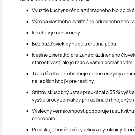
Využitie kuchynského a záhradného biologick
Výroba vlastného kvalitného prírodného hnojiv
Ich chov je nenáročný
Bez dážďoviek by nebola úrodná pôda
Ideálne zvieratko pre zaneprázdneného člove
starostlivosť, ale je rado s vami a pomáha vám
Trus dážďoviek obsahuje cenné enzýmy a humín
najlepších hnojív pre rastliny.
Štátny skúšobný ústav preukázal o 33 % vyššie
vyššie úrody zemiakov pri rastlinách hnojený
Výsledný vermikompost podporuje rast, kvitnuti
chorobám
Produkuje humínové kyseliny a cytokiníny, ktoré