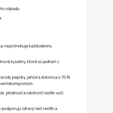
ého odpadu
a
ka, nepotrebuje každodennú
ové kyseliny, ktoré sú jedným z
 úrody papriky, jahôd a dokonca o 70 %
ch vermikompostom.
e, plodnosť a odolnosť rastlín voči
 podporujú zdravý rast rastlín a