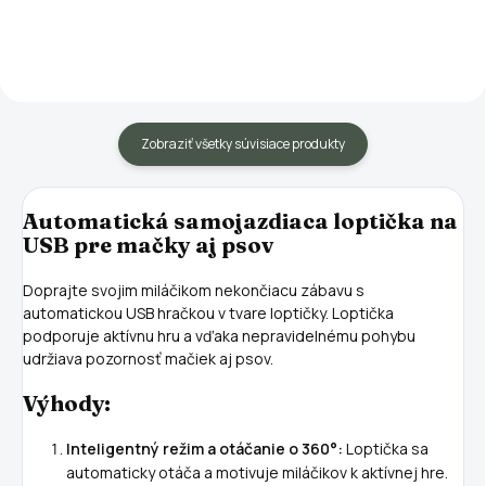
partnerku knihou plnou
semienok. Vrstvená konštrukcia
nezapomenutelných výzev,
misky uľahčuje výmenu vody,
díky kterým povznesete váš vztah
strihanie trávy a zabraňuje tomu,
na další...
aby vaša mačička vytrhla...
Zobraziť všetky súvisiace produkty
Automatická samojazdiaca loptička na
USB pre mačky aj psov
Doprajte svojim miláčikom nekončiacu zábavu s
automatickou USB hračkou v tvare loptičky. Loptička
podporuje aktívnu hru a vďaka nepravidelnému pohybu
udržiava pozornosť mačiek aj psov.
Výhody:
Inteligentný režim a otáčanie o 360°:
Loptička sa
automaticky otáča a motivuje miláčikov k aktívnej hre.