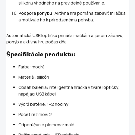
silikónu vhodného na pravidelné používanie.
Podpora pohybu:
Aktívna hra pomáha zabaviť miláčika
a motivuje ho k prirodzenému pohybu.
Automatická USB loptička prináša mačkám aj psom zábavu,
pohyb a aktívnu hru počas dňa.
Špecifikácie produktu:
Farba: modrá
Materiál: silikón
Obsah balenia: inteligentná hračka v tvare loptičky,
napájací USB kábel
Výdrž batérie: 1–2 hodiny
Počet režimov: 2
Odporúčanie plemena: malé
Režim napájania: USB nabíjanie