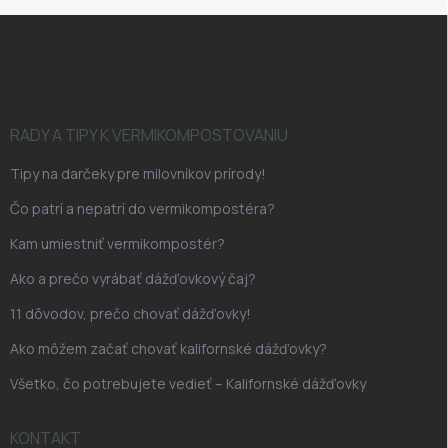
Z
á
p
ä
t
i
RADY A TIPY K VERMIKOMPOSTOVANIU
e
Tipy na darčeky pre milovníkov prírody!
Čo patrí a nepatrí do vermikompostéra?
Kam umiestniť vermikompostér?
Ako a prečo vyrábať dážďovkový čaj?
11 dôvodov, prečo chovať dážďovky!
Ako môžem začať chovať kalifornské dážďovky?
Všetko, čo potrebujete vedieť – Kalifornské dážďovky
KONTAKT