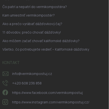
Čo patrí a nepatrí do vermikompostéra?
Kam umiestniť vermikompostér?
Ako a prečo vyrábať dážďovkový čaj?
11 dôvodov, prečo chovať dážďovky!
Ako môžem začať chovať kalifornské dážďovky?
Všetko, čo potrebujete vedieť – Kalifornské dážďovky
KONTAKT
info
@
vermikompostuj.cz
+420 608 236 858
https://www.facebook.com/vermikompostuj
https://www.instagram.com/vermikompostuj.cz/