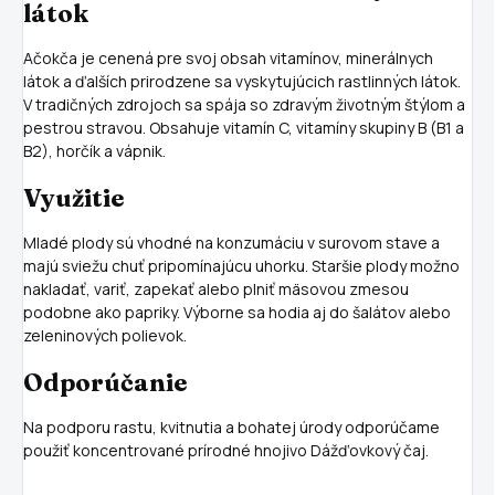
látok
Ačokča je cenená pre svoj obsah vitamínov, minerálnych
látok a ďalších prirodzene sa vyskytujúcich rastlinných látok.
V tradičných zdrojoch sa spája so zdravým životným štýlom a
pestrou stravou. Obsahuje vitamín C, vitamíny skupiny B (B1 a
B2), horčík a vápnik.
Využitie
Mladé plody sú vhodné na konzumáciu v surovom stave a
majú sviežu chuť pripomínajúcu uhorku. Staršie plody možno
nakladať, variť, zapekať alebo plniť mäsovou zmesou
podobne ako papriky. Výborne sa hodia aj do šalátov alebo
zeleninových polievok.
Odporúčanie
Na podporu rastu, kvitnutia a bohatej úrody odporúčame
použiť koncentrované prírodné hnojivo Dážďovkový čaj.