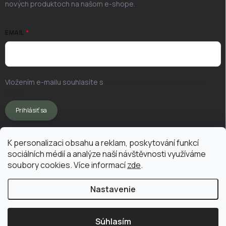
nových produktoch na našom e-shope.
EMAIL
Vložením e-mailu souhlasíte s
podmínkami ochrany osobních
údajů
Prihlásiť sa
K personalizaci obsahu a reklam, poskytování funkcí
sociálních médií a analýze naší návštěvnosti využíváme
soubory cookies. Více informací
zde
.
Nastavenie
Copyright 2026
Vermikompostuj.sk
. Všetky práva vyhradené.
Upraviť
nastavenie cookies
Súhlasím