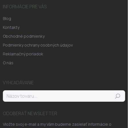
INFORMÁCIE PRE VÁS
Blog
Kontakty
Obchodné podmienky
Podmienky ochrany osobných údajov
Reklamačný poriadok
O nás
VYHĽADÁVANIE
Hľadať
ODOBERAŤ NEWSLETTER
Vložte svoj e-mail a my Vám budeme zasielať informácie o