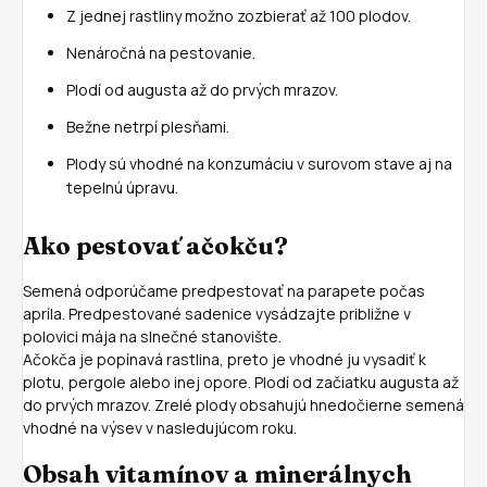
Z jednej rastliny možno zozbierať až 100 plodov.
Nenáročná na pestovanie.
Plodí od augusta až do prvých mrazov.
Bežne netrpí plesňami.
Plody sú vhodné na konzumáciu v surovom stave aj na
tepelnú úpravu.
Ako pestovať ačokču?
Semená odporúčame predpestovať na parapete počas
apríla. Predpestované sadenice vysádzajte približne v
polovici mája na slnečné stanovište.
Ačokča je popínavá rastlina, preto je vhodné ju vysadiť k
plotu, pergole alebo inej opore. Plodí od začiatku augusta až
do prvých mrazov. Zrelé plody obsahujú hnedočierne semená
vhodné na výsev v nasledujúcom roku.
Obsah vitamínov a minerálnych