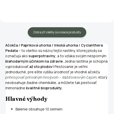
záhradné rastliny. Podporuje rast
rastlín, chráni pred chorobami a
škodcami,...
Zobraziť všetky súvisiace produkty
Ačokča / Papriková uhorka / Inkská uhorka / Cyclanthera
Pedata
– to všetko sú názvy tejto rastliny, ktorej plody sa
označujú ako
superpotraviny
, a to vďaka svojim nesporným
blahodarným účinkom na zdravie.
Jedna rastlina je schopná
vyprodukovať
až sto plodov!
Pestovanie je veľmi
jednoduché, pre ešte vyššiu úrodnosť je vhodné ačokču
prihnojovať prírodným hnojivom – dážďovkovým čajom
, ktorý
neobsahuje žiadne chemikálie, a môžete tak pestovať
mimoriadne
kvalitné bioprodukty.
Hlavné výhody
Balenie obsahuje 10 semien.