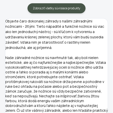
Zobraziť všetky súvisiace produkty
Objavte čaro dokonalej záhrady s našimi záhradnými
nožnicami - žltými. Tieto nápadité a funkčné nožnice sú viac
ako len jednoduchý nástroj - sú kľúčom k vytvoreniu a
udržiavaniu krásnej zelenej plochy, ktorú vám budú susedia
závidieť. Vďaka nim je starostlivosť o rastliny nielen
jednoduchá, ale aj príjemná.
Naše záhradné nožnice sú navrhnuté tak, aby boli nielen
estetické, ale aj čo najfunkčnejšie a najbezpečnejšie. Vďaka
vysokokvalitnej nehrdzavejúcej oceli si nožnice dlho udržia
ostrie a ľahko si poradia aj s malými konármi alebo
stromčekmi, ktoré potrebujete ostrihať. Vďaka
protišmykovej rukoväti sa nožnice držia pevne a pohodlne v
ruke bez ohľadu na počasie alebo pot a bezpečnostný
zámok zaručuje, že nožnice sú vždy bezpečne zatvorené,
keď sa nepoužívajú. Nechajte sa inšpirovať žiarivou žltou
farbou, ktorá dodá energiu vašim záhradníckym
dobrodružstvám a ktorú ľahko nájdete aj v najhustejšej
zeleni. Či už ste vášnivý záhradník, alebo len hľadáte praktický