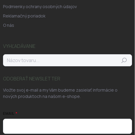
Podmienky ochrany osobných údajov
Reklamačný poriadok
O nás
VYHĽADÁVANIE
Hľadať
ODOBERAŤ NEWSLETTER
Vložte svoj e-mail a my Vám budeme zasielať informácie o
nových produktoch na našom e-shope.
EMAIL