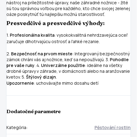
nástroj na príležitostné úpravy, naše záhradné nožnice - žlté
sú tou správnou voľbou pre každého, kto chce svojej zelenej
oáze poskytnúť tú najlepšiu možnú starostlivosť.
Presvedčivé a presvedčivé výhody:
1.
Profesionálna kvalita
: vysokokvalitná nehrdzavejúca oceľ
zaručuje dlhotrvajúcu ostrosť a ľahké rezanie.
2.
Bezpečnosť na prvom mieste
: Integrovaný bezpečnostný
zámok chráni vás aj nožnice, keď sa nepoužívajú. 3.
Pohodlie
pre vaše ruky
. 4.
Univerzálne použitie
: ideálne na všetky
drobné úpravy v záhrade, v domácnosti alebo na aranžovanie
kvetov. 5.
Štýlový dizajn
.
Upozornenie
: uchovávajte mimo dosahu detí
Dodatočné parametre
Kategória
:
Pěstování rostlin