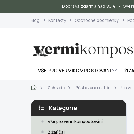
Doprava zdarma nad 80 € • Overe
Prejsť
Blog
Kontakty
Obchodné podmienky
Po
na
obsah
VŠE PRO VERMIKOMPOSTOVÁNÍ
ŽÍŽA
Domov
Zahrada
Pěstování rostlin
Univer
B
Kategórie
o
Preskočiť
č
kategórie
Vše pro vermikompostování
n
ý
Žížalí čaj