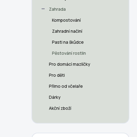
p
a
Zahrada
n
Kompostování
e
l
Zahradní načiní
Pasti na škůdce
Pěstování rostlin
Pro domácí mazlíčky
Pro děti
Přímo od včelaře
Dárky
Akční zboží