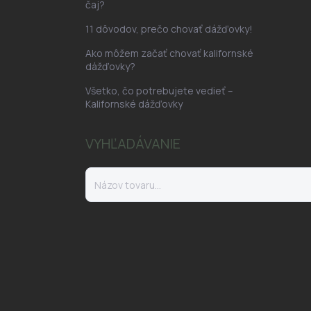
čaj?
11 dôvodov, prečo chovať dážďovky!
Ako môžem začať chovať kalifornské
dážďovky?
Všetko, čo potrebujete vedieť –
Kalifornské dážďovky
VYHĽADÁVANIE