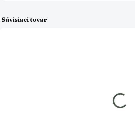
Súvisiaci tovar
AKCE
AKCE
AK
SKLADOM
SKLADOM
Zamilovaný
Čaj z
trpasličí pár -
dážďoviek -
dekorácie
koncentrované
r
prírodné
€12,50
€14,50
hnojivo (5
liter)
Do košíka
Do košíka