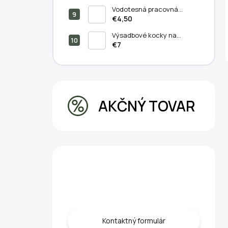
a psy - 3v1
Vodotesná pracovná
podložka pre vnútorné a
€4,50
vonkajšie záhradníctvo
66x66 cm
Výsadbové kocky na
predpestovanie rastlín 50
€7
ks - Pestovanie bez
kompromisov
AKČNÝ TOVAR
Máte otázku?
Obráťte sa na nás.
Kontaktný formulár