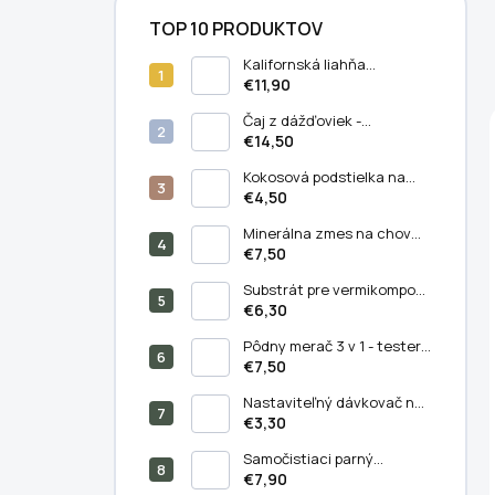
TOP 10 PRODUKTOV
Kalifornská liahňa
dážďoviek
€11,90
Čaj z dážďoviek -
koncentrované prírodné
€14,50
hnojivo (5 liter)
Kokosová podstielka na
chov kalifornských
€4,50
dážďoviek (11 litrov)
Minerálna zmes na chov
kalifornských dážďoviek
€7,50
(250/500 g) - Balenie 500 g
Substrát pre vermikompost
(5 litrov)
€6,30
Pôdny merač 3 v 1 - tester
PH, vlhkosti a svetla v pôde
€7,50
Nastaviteľný dávkovač na
výsev semien –
€3,30
semiačkovač
Samočistiaci parný
masážny hrebeň pre mačky
€7,90