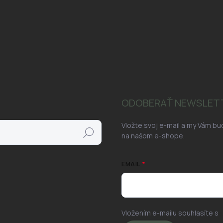
ODOBERAŤ NEWSLET
Vložte svoj e-mail a my Vám b
Hľadať
na našom e-shope.
EMAIL
Vložením e-mailu souhlasíte s