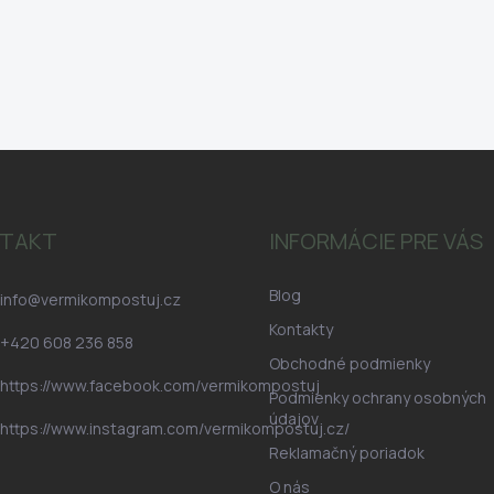
TAKT
INFORMÁCIE PRE VÁS
Blog
info
@
vermikompostuj.cz
Kontakty
+420 608 236 858
Obchodné podmienky
https://www.facebook.com/vermikompostuj
Podmienky ochrany osobných
údajov
https://www.instagram.com/vermikompostuj.cz/
Reklamačný poriadok
O nás