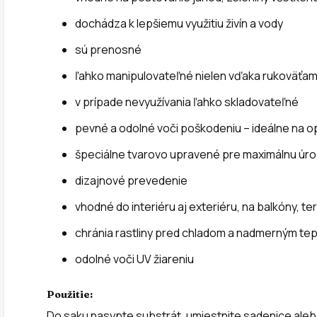
dochádza k lepšiemu využitiu živín a vody
sú prenosné
ľahko manipulovateľné nielen vďaka rukoväťa
v prípade nevyužívania ľahko skladovateľné
pevné a odolné voči poškodeniu – ideálne na 
špeciálne tvarovo upravené pre maximálnu úr
dizajnové prevedenie
vhodné do interiéru aj exteriéru, na balkóny, te
chránia rastliny pred chladom a nadmerným te
odolné voči UV žiareniu
Použitie:
Do saku nasypte substrát, umiestnite sadenice ale