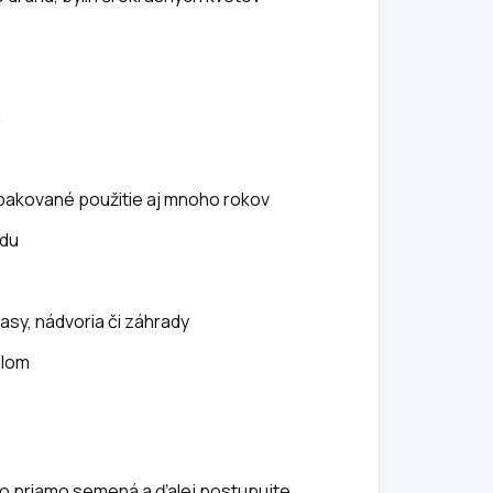
m
opakované použitie aj mnoho rokov
odu
rasy, nádvoria či záhrady
plom
bo priamo semená a ďalej postupujte