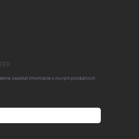
TER
udeme zasielať informácie o nových produktoch
podmínkami ochrany osobních údajů