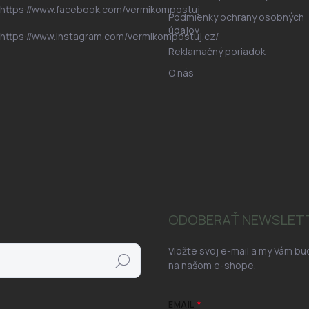
https://www.facebook.com/vermikompostuj
Podmienky ochrany osobných
údajov
https://www.instagram.com/vermikompostuj.cz/
Reklamačný poriadok
O nás
ODOBERAŤ NEWSLET
Vložte svoj e-mail a my Vám b
Hľadať
na našom e-shope.
EMAIL