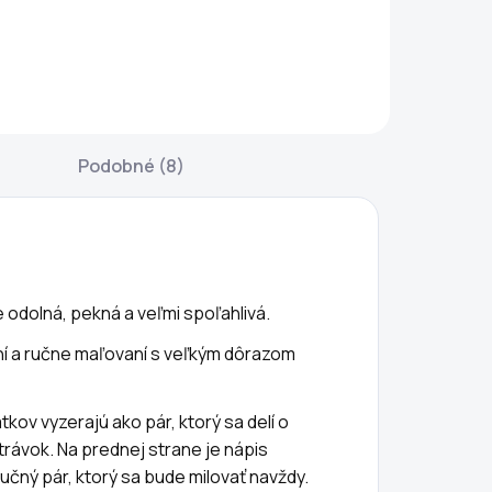
rívesný štítok na
Koncentrovaný čaj
značenie rastlín
z dážďoviek je
lebo sadeníc. Je
jedinečné
hodný do
mimoriadne
vetináčov aj na
účinné prírodné
onkajšie záhony.
hnojivo pre vaše
Podobné (8)
enovka je
izbové a záhradné
yrobená z
rastliny.
rírodného dreva,
Podporuje rast
e to ekologický
rastlín, chráni
ýrobok. Urobte
pred chorobami a
...
škodcami,...
je odolná, pekná a veľmi spoľahlivá.
aní a ručne maľovaní s veľkým dôrazom
tkov vyzerajú ako pár, ktorý sa delí o
trávok. Na prednej strane je nápis
učný pár, ktorý sa bude milovať navždy.