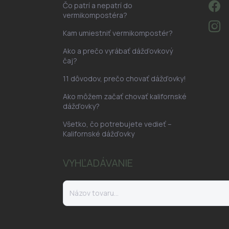
Čo patrí a nepatrí do
vermikompostéra?
Kam umiestniť vermikompostér?
Ako a prečo vyrábať dážďovkový
čaj?
11 dôvodov, prečo chovať dážďovky!
Ako môžem začať chovať kalifornské
dážďovky?
Všetko, čo potrebujete vedieť –
Kalifornské dážďovky
VYHĽADÁVANIE