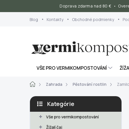
Doprava zdarma nad 80 € • Overe
Prejsť
Blog
Kontakty
Obchodné podmienky
Po
na
obsah
VŠE PRO VERMIKOMPOSTOVÁNÍ
ŽÍŽA
Domov
Zahrada
Pěstování rostlin
Zamilo
B
Kategórie
o
Preskočiť
č
kategórie
Vše pro vermikompostování
n
ý
Žížalí čaj