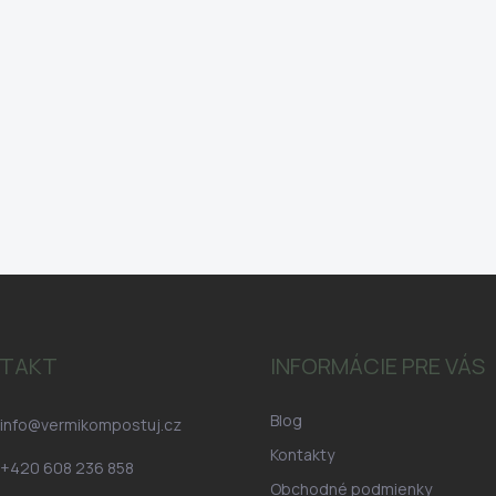
TAKT
INFORMÁCIE PRE VÁS
Blog
info
@
vermikompostuj.cz
Kontakty
+420 608 236 858
Obchodné podmienky