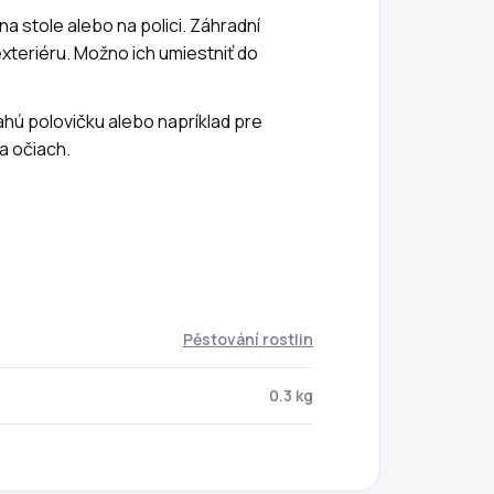
na stole alebo na polici. Záhradní
o exteriéru. Možno ich umiestniť do
ahú polovičku alebo napríklad pre
a očiach.
Pěstování rostlin
0.3 kg