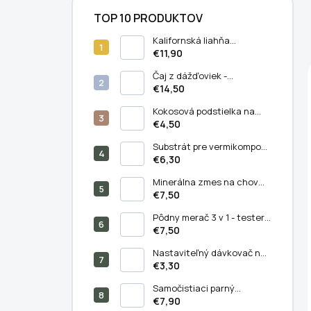
TOP 10 PRODUKTOV
Kalifornská liahňa
dážďoviek
€11,90
Čaj z dážďoviek -
koncentrované prírodné
€14,50
hnojivo (5 liter)
Kokosová podstielka na
chov kalifornských
€4,50
dážďoviek (11 litrov)
Substrát pre vermikompost
(5 litrov)
€6,30
Minerálna zmes na chov
kalifornských dážďoviek
€7,50
(250/500 g) - Balenie 500 g
Pôdny merač 3 v 1 - tester
PH, vlhkosti a svetla v pôde
€7,50
Nastaviteľný dávkovač na
výsev semien –
€3,30
semiačkovač
Samočistiaci parný
masážny hrebeň pre mačky
€7,90