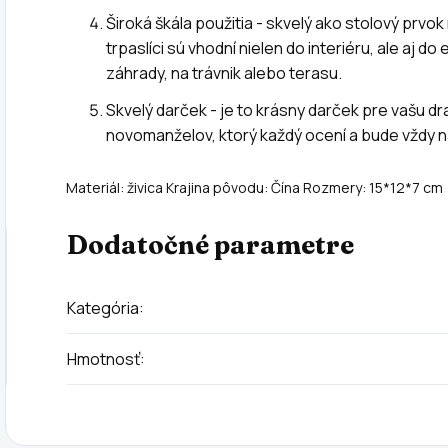
Široká škála použitia - skvelý ako stolový prvok 
trpaslíci sú vhodní nielen do interiéru, ale aj d
záhrady, na trávnik alebo terasu.
Skvelý darček - je to krásny darček pre vašu dr
novomanželov, ktorý každý ocení a bude vždy n
Materiál: živica Krajina pôvodu: Čína Rozmery: 15*12*7 cm
Dodatočné parametre
Kategória
:
Hmotnosť
: