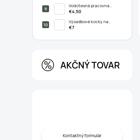
a psy - 3v1
Vodotesná pracovná
podložka pre vnútorné a
€4,50
vonkajšie záhradníctvo
66x66 cm
Výsadbové kocky na
predpestovanie rastlín 50
€7
ks - Pestovanie bez
kompromisov
AKČNÝ TOVAR
Máte otázku?
Obráťte sa na nás.
Kontaktný formulár