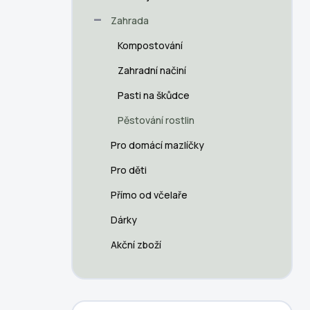
p
a
Zahrada
n
Kompostování
e
l
Zahradní načiní
Pasti na škůdce
Pěstování rostlin
Pro domácí mazlíčky
Pro děti
Přímo od včelaře
Dárky
Akční zboží