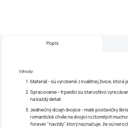
Biologicky
Sadiace kocky
P
rozložiteľné
(2x25ks) z
o
vrecká z netkanej
minerálnej vlny na
a
textílie s
zakoreňovanie
v
rozmermi 7 x 9 cm
sadeníc,
k
sú najlepším
odrezkov a
v
Popis
pomocníkom pri
predpestovanie
M
domácom
rastlín zo semien.
v
pestovaní rastlín
Budete mať
p
zo semien a
zdravé sadenice
j
Výhody:
uľahčujú veľa
ako nikdy
v
práce. Vrecká
predtým.
si
Materiál - sú vyrobené z kvalitnej živice, ktorá 
rýchlo a...
Pestovanie bez
Spracovanie - trpaslíci sú starostlivo vyrezáv
pôdy...
na každý detail
Jedinečný dizajn dvojice - malé postavičky škria
romantické chvíle na dvojici roztomilých mucho
forever "navždy", ktorý naznačuje, že sú nerozl