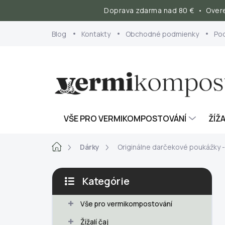
Doprava zdarma nad 80 € • Overe
Prejsť
Blog
Kontakty
Obchodné podmienky
Po
na
obsah
VŠE PRO VERMIKOMPOSTOVÁNÍ
ŽÍŽA
Domov
Dárky
Originálne darčekové poukážky 
B
Kategórie
o
Preskočiť
č
kategórie
Vše pro vermikompostování
n
ý
Žížalí čaj