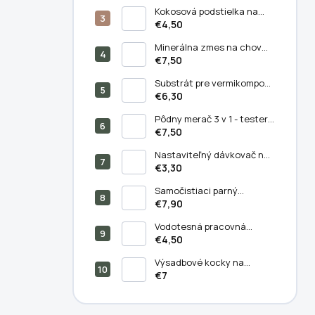
Kokosová podstielka na
chov kalifornských
€4,50
dážďoviek (11 litrov)
Minerálna zmes na chov
kalifornských dážďoviek
€7,50
(250/500 g) - Balenie 500 g
Substrát pre vermikompost
(5 litrov)
€6,30
Pôdny merač 3 v 1 - tester
PH, vlhkosti a svetla v pôde
€7,50
Nastaviteľný dávkovač na
výsev semien –
€3,30
semiačkovač
Samočistiaci parný
masážny hrebeň pre mačky
€7,90
a psy - 3v1
Vodotesná pracovná
podložka pre vnútorné a
€4,50
vonkajšie záhradníctvo
66x66 cm
Výsadbové kocky na
predpestovanie rastlín 50
€7
ks - Pestovanie bez
kompromisov