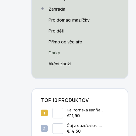
p
a
Zahrada
n
Pro domácí mazlíčky
e
l
Pro děti
Přímo od včelaře
Dárky
Akční zboží
TOP 10 PRODUKTOV
Kalifornská liahňa
dážďoviek
€11,90
Čaj z dážďoviek -
koncentrované prírodné
€14,50
hnojivo (5 liter)