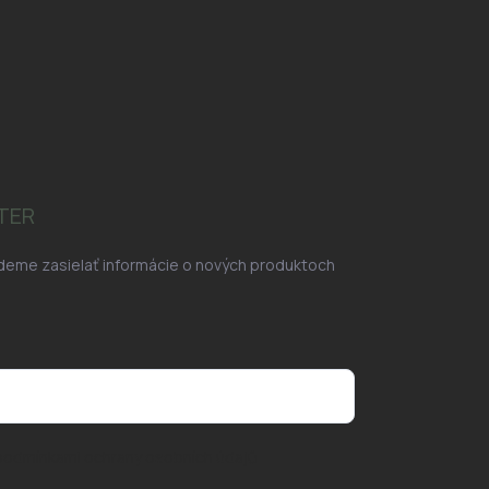
TER
udeme zasielať informácie o nových produktoch
podmínkami ochrany osobních údajů