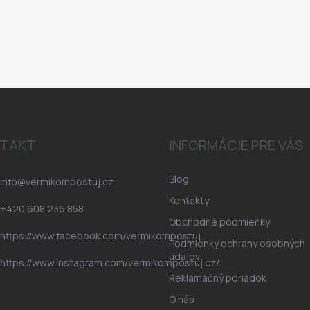
TAKT
INFORMÁCIE PRE VÁS
Blog
info
@
vermikompostuj.cz
Kontakty
+420 608 236 858
Obchodné podmienky
https://www.facebook.com/vermikompostuj
Podmienky ochrany osobných
údajov
https://www.instagram.com/vermikompostuj.cz/
Reklamačný poriadok
O nás