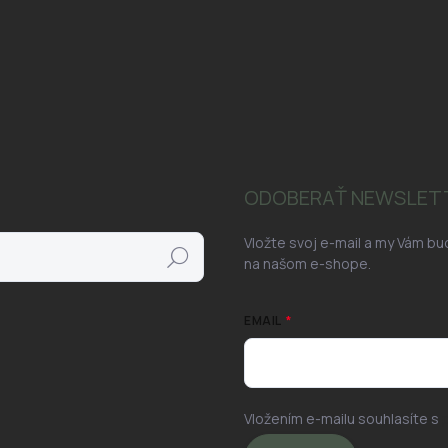
ODOBERAŤ NEWSLET
Vložte svoj e-mail a my Vám b
Hľadať
na našom e-shope.
EMAIL
Vložením e-mailu souhlasíte s