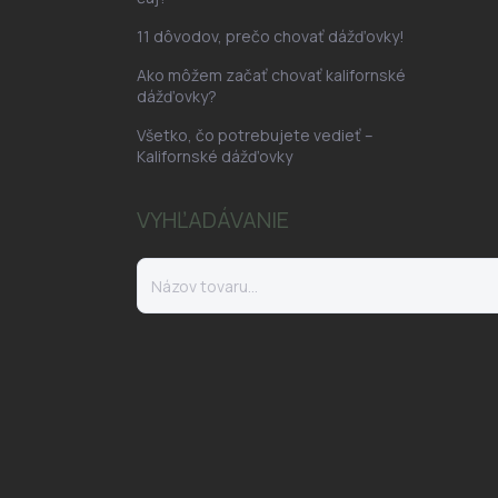
11 dôvodov, prečo chovať dážďovky!
Ako môžem začať chovať kalifornské
dážďovky?
Všetko, čo potrebujete vedieť –
Kalifornské dážďovky
VYHĽADÁVANIE