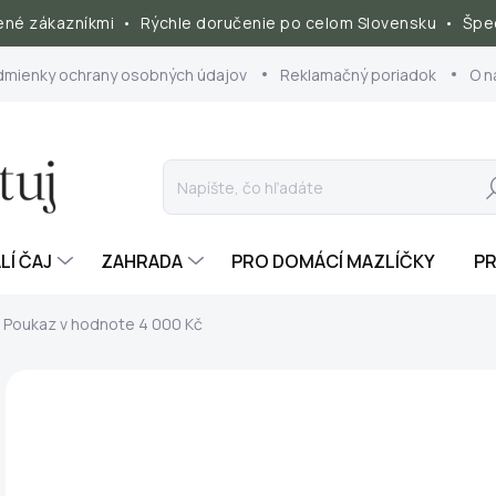
né zákazníkmi • Rýchle doručenie po celom Slovensku • Špec
dmienky ochrany osobných údajov
Reklamačný poriadok
O n
Hľ
LÍ ČAJ
ZAHRADA
PRO DOMÁCÍ MAZLÍČKY
PR
- Poukaz v hodnote 4 000 Kč
ZNAČKA:
VERMIKOMPOSTUJ.CZ
TIP
o
ZADARMO