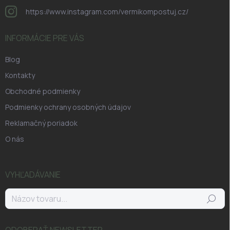
https://www.instagram.com/vermikompostuj.cz/
INFORMÁCIE PRE VÁS
Blog
Kontakty
Obchodné podmienky
Podmienky ochrany osobných údajov
Reklamačný poriadok
O nás
VYHĽADÁVANIE
Hľadať