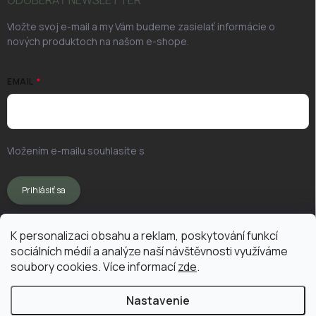
ODOBERAŤ NEWSLETTER
Vložte svoj e-mail a my Vám budeme zasielať informácie o
nových produktoch na našom e-shope.
EMAIL
Vložením e-mailu souhlasíte s
podmínkami ochrany osobních
údajů
Prihlásiť sa
K personalizaci obsahu a reklam, poskytování funkcí
sociálních médií a analýze naší návštěvnosti využíváme
soubory cookies. Více informací
zde
.
Nastavenie