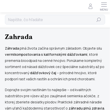
Doprava zdarma nad 80 € • Overené zákazníkmi • Rýchle
×
doručenie po celom Slovensku • Špecialisti na
vermikompostovanie
Hľadať
Prejsť
na
Domov
obsah
Zahrada
Záhrada
plná života začína správnym základom. Objavte silu
vermikompostovania s kalifornskými dážďovkami
, ktoré
premenia bioodpad na cenné hnojivo. Ponúkame kompletný
sortiment od násad dážďoviek cez špeciálne substráty až po
koncentrovaný
dážďovkový čaj
– prírodné hnojivo, ktoré
podporí rast vašich rastlín a ochráni ich pred chorobami.
Doprajte svojim rastlinám to najlepšie – od kvalitných
substrátov pre výsev až po zaujímavé semienka ačokče, z
ktorej zberiete desiatky plodov. Praktické záhradné náradie
vám uľahčí každodennú starostlivosť o
záhradu plnú zdravia
.