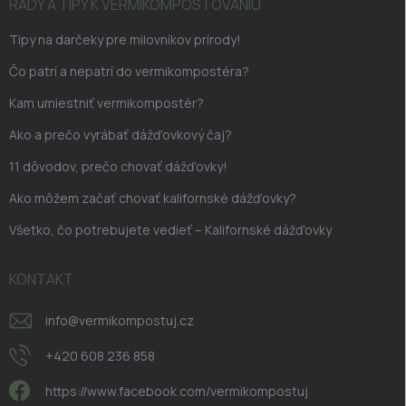
i
RADY A TIPY K VERMIKOMPOSTOVANIU
e
Tipy na darčeky pre milovníkov prírody!
Čo patrí a nepatrí do vermikompostéra?
Kam umiestniť vermikompostér?
Ako a prečo vyrábať dážďovkový čaj?
11 dôvodov, prečo chovať dážďovky!
Ako môžem začať chovať kalifornské dážďovky?
Všetko, čo potrebujete vedieť – Kalifornské dážďovky
KONTAKT
info
@
vermikompostuj.cz
+420 608 236 858
https://www.facebook.com/vermikompostuj