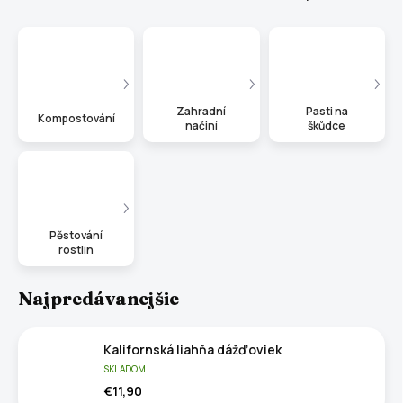
Zahradní
Pasti na
Kompostování
načiní
škůdce
Pěstování
rostlin
Najpredávanejšie
Kalifornská liahňa dážďoviek
SKLADOM
€11,90