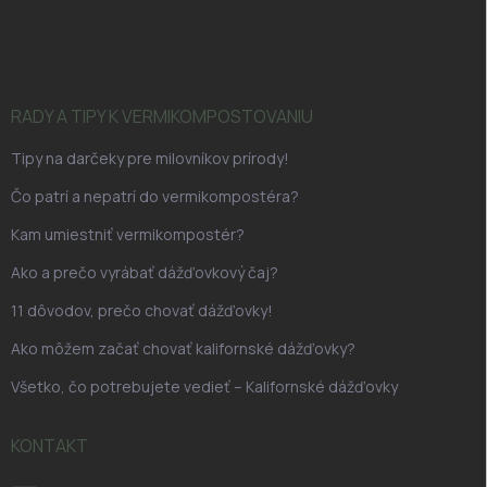
á
p
ä
t
i
RADY A TIPY K VERMIKOMPOSTOVANIU
e
Tipy na darčeky pre milovníkov prírody!
Čo patrí a nepatrí do vermikompostéra?
Kam umiestniť vermikompostér?
Ako a prečo vyrábať dážďovkový čaj?
11 dôvodov, prečo chovať dážďovky!
Ako môžem začať chovať kalifornské dážďovky?
Všetko, čo potrebujete vedieť – Kalifornské dážďovky
KONTAKT