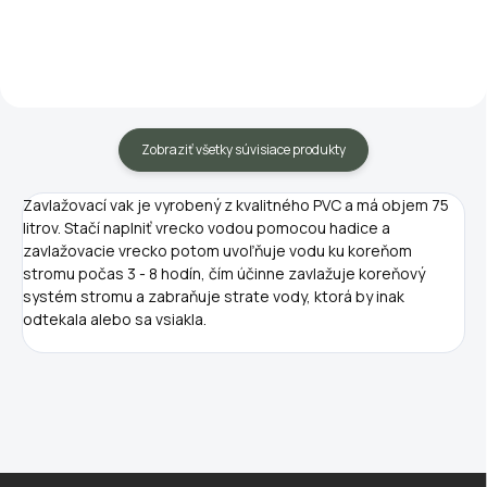
záhony. Menovka je vyrobená z
druhov zeleniny, šťavnatých
prírodného dreva, je to ekologický
domácich jahôd alebo čerstvých
výrobok. Urobte si...
byliniek do domácej kuchyne. Pre
váš interiér máme k...
Zobraziť všetky súvisiace produkty
Zavlažovací vak je vyrobený z kvalitného PVC a má objem 75
litrov. Stačí naplniť vrecko vodou pomocou hadice a
zavlažovacie vrecko potom uvoľňuje vodu ku koreňom
stromu počas 3 - 8 hodín, čím účinne zavlažuje koreňový
systém stromu a zabraňuje strate vody, ktorá by inak
odtekala alebo sa vsiakla.
Z