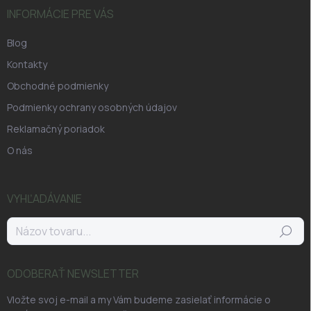
INFORMÁCIE PRE VÁS
Blog
Kontakty
Obchodné podmienky
Podmienky ochrany osobných údajov
Reklamačný poriadok
O nás
VYHĽADÁVANIE
Hľadať
ODOBERAŤ NEWSLETTER
Vložte svoj e-mail a my Vám budeme zasielať informácie o