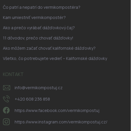
Čo patrí a nepatrí do vermikompostéra?
Kam umiestniť vermikompostér?
Ako a prečo vyrábať dážďovkový čaj?
11 dôvodov, prečo chovať dážďovky!
Ako môžem začať chovať kalifornské dážďovky?
Všetko, čo potrebujete vedieť – Kalifornské dážďovky
KONTAKT
info
@
vermikompostuj.cz
+420 608 236 858
https://www.facebook.com/vermikompostuj
https://www.instagram.com/vermikompostuj.cz/