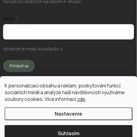
nových produktoch na našom e-shope.
EMAIL
Vložením e-mailu souhlasíte s
podmínkami ochrany osobních
údajů
Prihlásiť sa
K personalizaci obsahu a reklam, poskytování funkcí
sociálních médií a analýze naší návštěvnosti využíváme
soubory cookies. Více informací
zde
.
Nastavenie
Copyright 2026
Vermikompostuj.sk
. Všetky práva vyhradené.
Upraviť
nastavenie cookies
Súhlasím