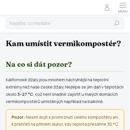
Doprava zdarma nad 2 000 Kč • Ověřeno zákazníky •
×
Rychlé doručení zboží po celé České republice •
Specialisté na vermikompostování
Hledat
Přejít
Rady a tipy
na
obsah
Kam umístit vermikompostér?
Na co si dát pozor?
Kalifornské žížaly jsou mnohem náchylnější na teplotní
extrémy než naše české žížaly. Nejlépe se jim daří v teplotách
okolo
3–27 °C
, což není snadné zajistit u malých domácích
vermikompostérů umístěných například na balkóně.
Pozor:
Nesmí dojít k promrznutí celého kompostéru ani
k přehřátí na přímém slunci, kdy teplota přesáhne 30 °C.