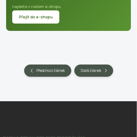
najdete v našem e-shopu.
Přejít do e-shopu
Předchozí článek
Další článek
Z
á
p
a
t