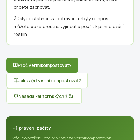
chcete zachovat.
Žížaly se stáhnou za potravou a zbylý kompost
můžete bezstarostně vyjmout a použít k přihnojování
rostlin.
Proč vermikompostovat?
Jak začít vermikompostovat?
Násada kalifornských žížal
Připraveni začít?
Vše, co potřebujete pro rozjezd vermikompostování,