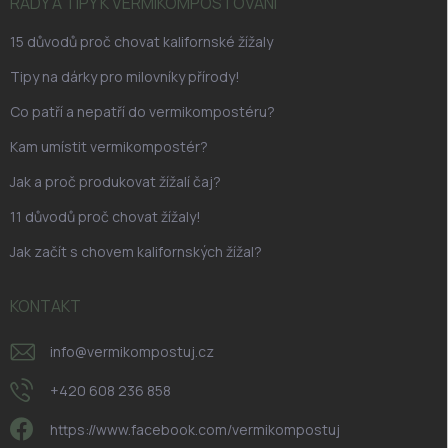
í
RADY A TIPY K VERMIKOMPOSTOVÁNÍ
15 důvodů proč chovat kalifornské žížaly
Tipy na dárky pro milovníky přírody!
Co patří a nepatří do vermikompostéru?
Kam umístit vermikompostér?
Jak a proč produkovat žížalí čaj?
11 důvodů proč chovat žížaly!
Jak začít s chovem kalifornských žížal?
KONTAKT
info
@
vermikompostuj.cz
+420 608 236 858
https://www.facebook.com/vermikompostuj