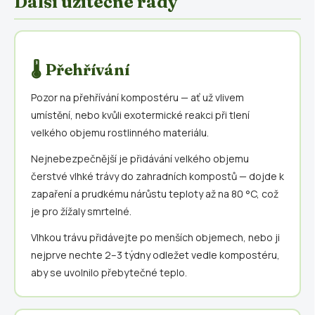
Další užitečné rady
🌡️ Přehřívání
Pozor na přehřívání kompostéru — ať už vlivem
umístění, nebo kvůli exotermické reakci při tlení
velkého objemu rostlinného materiálu.
Nejnebezpečnější je přidávání velkého objemu
čerstvé vlhké trávy do zahradních kompostů — dojde k
zapaření a prudkému nárůstu teploty až na 80 °C, což
je pro žížaly smrtelné.
Vlhkou trávu přidávejte po menších objemech, nebo ji
nejprve nechte 2–3 týdny odležet vedle kompostéru,
aby se uvolnilo přebytečné teplo.