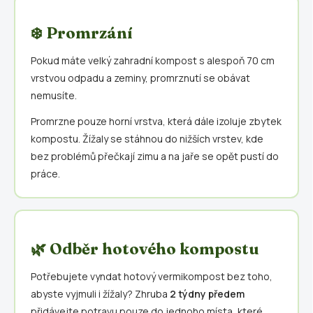
❄️ Promrzání
Pokud máte velký zahradní kompost s alespoň 70 cm
vrstvou odpadu a zeminy, promrznutí se obávat
nemusíte.
Promrzne pouze horní vrstva, která dále izoluje zbytek
kompostu. Žížaly se stáhnou do nižších vrstev, kde
bez problémů přečkají zimu a na jaře se opět pustí do
práce.
🌿 Odběr hotového kompostu
Potřebujete vyndat hotový vermikompost bez toho,
abyste vyjmuli i žížaly? Zhruba
2 týdny předem
přidávejte potravu pouze do jednoho místa, které