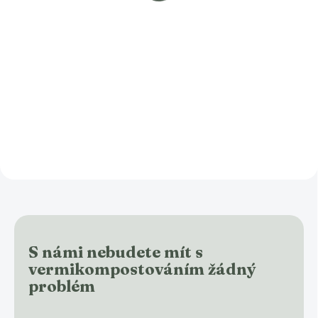
Urbalive
79 Kč
249 Kč
Do košíku
Do košíku
Zahradní plastová lopatka v
zelené barvě s ergonomickou
Máte doma a nebo plánujete mít
rukojetí a přesnou ryskou je
vermikomposter Urbalive, pak je
ideální pomocník pro zahradníky
filtrační síto nepostradatelným
i pěstitele pokojových rostlin.
pomocníkem. Jedná se o
Umožňuje snadno odměřit...
náhradní kus, který se vám bude
časem hodit, jelikož...
S námi nebudete mít s
vermikompostováním žádný
problém