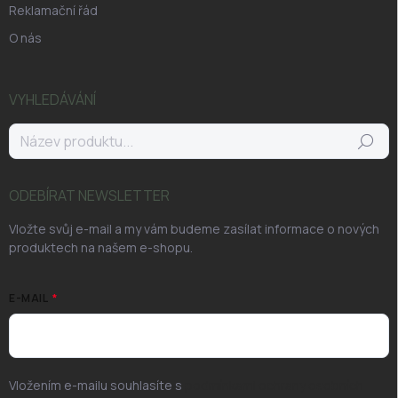
Reklamační řád
O nás
VYHLEDÁVÁNÍ
Hledat
ODEBÍRAT NEWSLETTER
Vložte svůj e-mail a my vám budeme zasílat informace o nových
produktech na našem e-shopu.
E-MAIL
Vložením e-mailu souhlasíte s
podmínkami ochrany osobních