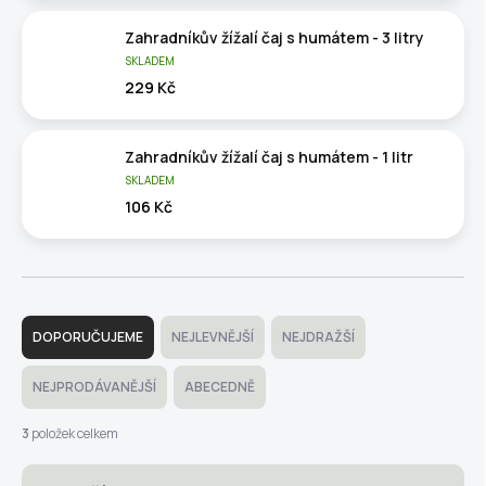
Zahradníkův žížalí čaj s humátem - 3 litry
SKLADEM
229 Kč
Zahradníkův žížalí čaj s humátem - 1 litr
SKLADEM
106 Kč
Ř
a
DOPORUČUJEME
NEJLEVNĚJŠÍ
NEJDRAŽŠÍ
z
e
NEJPRODÁVANĚJŠÍ
ABECEDNĚ
n
í
3
položek celkem
p
r