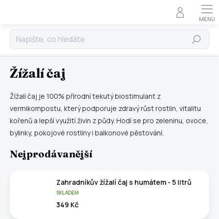
Doprava zdarma nad 2 000 Kč • Ověřeno zákazníky •
×
Rychlé doručení zboží po celé České republice •
Specialisté na vermikompostování
Hledat
Přejít
Žížalí čaj a vermikompost
na
obsah
Žížalí čaj
Žížalí čaj je 100% přírodní tekutý biostimulant z
vermikompostu, který podporuje zdravý růst rostlin, vitalitu
kořenů a lepší využití živin z půdy. Hodí se pro zeleninu, ovoce,
bylinky, pokojové rostliny i balkonové pěstování.
Nejprodávanější
Zahradníkův žížalí čaj s humátem - 5 litrů
SKLADEM
349 Kč