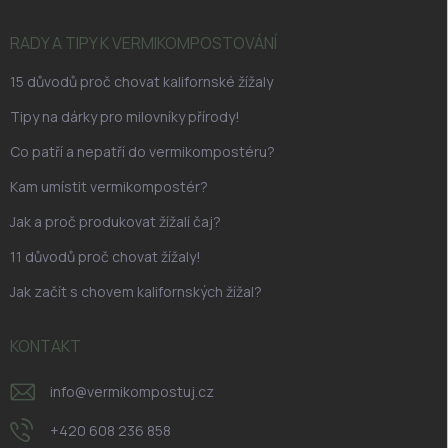
t
í
RADY A TIPY K VERMIKOMPOSTOVÁNÍ
15 důvodů proč chovat kalifornské žížaly
Tipy na dárky pro milovníky přírody!
Co patří a nepatří do vermikompostéru?
Kam umístit vermikompostér?
Jak a proč produkovat žížalí čaj?
11 důvodů proč chovat žížaly!
Jak začít s chovem kalifornských žížal?
KONTAKT
info
@
vermikompostuj.cz
+420 608 236 858