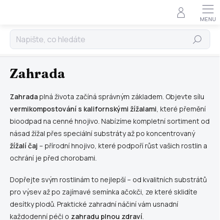
Doprava zdarma nad 2 000 Kč • Ověřeno zákazníky •
×
Rychlé doručení zboží po celé České republice •
Specialisté na vermikompostování
Hledat
Přejít
na
Domů
obsah
Zahrada
Zahrada
plná života začíná správným základem. Objevte sílu
vermikompostování s kalifornskými žížalami
, které přemění
bioodpad na cenné hnojivo. Nabízíme kompletní sortiment od
násad žížal přes speciální substráty až po koncentrovaný
žížalí čaj
– přírodní hnojivo, které podpoří růst vašich rostlin a
ochrání je před chorobami.
Dopřejte svým rostlinám to nejlepší – od kvalitních substrátů
pro výsev až po zajímavé semínka ačokči, ze které sklidíte
desítky plodů. Praktické zahradní náčiní vám usnadní
každodenní péči o
zahradu plnou zdraví
.