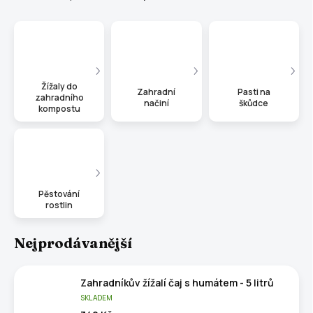
Žížaly do
Zahradní
Pasti na
zahradního
načiní
škůdce
kompostu
Pěstování
rostlin
Nejprodávanější
Zahradníkův žížalí čaj s humátem - 5 litrů
SKLADEM