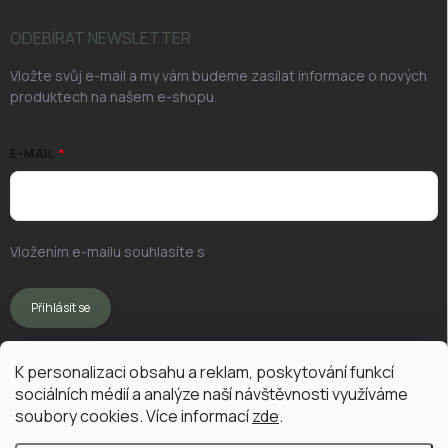
ODEBÍRAT NEWSLETTER
Vložte svůj e-mail a my vám budeme zasílat informace o nových
produktech na našem e-shopu.
E-MAIL
Vložením e-mailu souhlasíte s
podmínkami ochrany osobních
údajů
Přihlásit se
K personalizaci obsahu a reklam, poskytování funkcí
sociálních médií a analýze naší návštěvnosti využíváme
soubory cookies. Více informací
zde
.