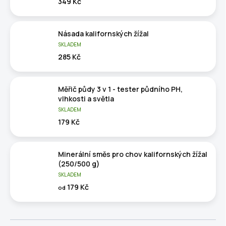
349 Kč
Násada kalifornských žížal
SKLADEM
285 Kč
Měřič půdy 3 v 1 - tester půdního PH,
vlhkosti a světla
SKLADEM
179 Kč
Minerální směs pro chov kalifornských žížal
(250/500 g)
SKLADEM
179 Kč
od