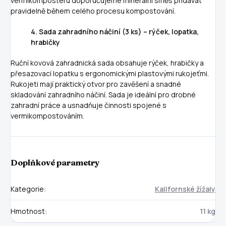
vermikompostéru doporučujeme minerální směs přidávat
pravidelně během celého procesu kompostování.
4.
Sada zahradního náčiní (3 ks) – rýček, lopatka,
hrabičky
Ruční kovová zahradnická sada obsahuje rýček, hrabičky a
přesazovací lopatku s ergonomickými plastovými rukojeťmi.
Rukojeti mají praktický otvor pro zavěšení a snadné
skladování zahradního náčiní. Sada je ideální pro drobné
zahradní práce a usnadňuje činnosti spojené s
vermikompostováním.
Doplňkové parametry
Kategorie
:
Kalifornské žížaly
Hmotnost
:
11 kg