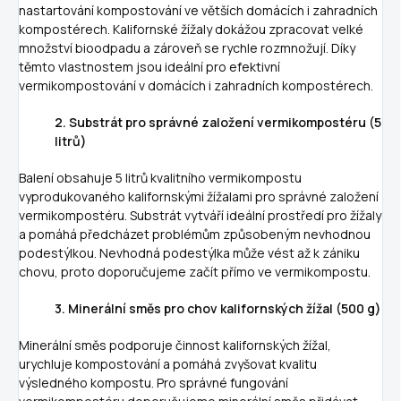
nastartování kompostování ve větších domácích i zahradních
kompostérech. Kalifornské žížaly dokážou zpracovat velké
množství bioodpadu a zároveň se rychle rozmnožují. Díky
těmto vlastnostem jsou ideální pro efektivní
vermikompostování v domácích i zahradních kompostérech.
2. Substrát pro správné založení vermikompostéru (5
litrů)
Balení obsahuje 5 litrů kvalitního vermikompostu
vyprodukovaného kalifornskými žížalami pro správné založení
vermikompostéru. Substrát vytváří ideální prostředí pro žížaly
a pomáhá předcházet problémům způsobeným nevhodnou
podestýlkou. Nevhodná podestýlka může vést až k zániku
chovu, proto doporučujeme začít přímo ve vermikompostu.
3. Minerální směs pro chov kalifornských žížal (500 g)
Minerální směs podporuje činnost kalifornských žížal,
urychluje kompostování a pomáhá zvyšovat kvalitu
výsledného kompostu. Pro správné fungování