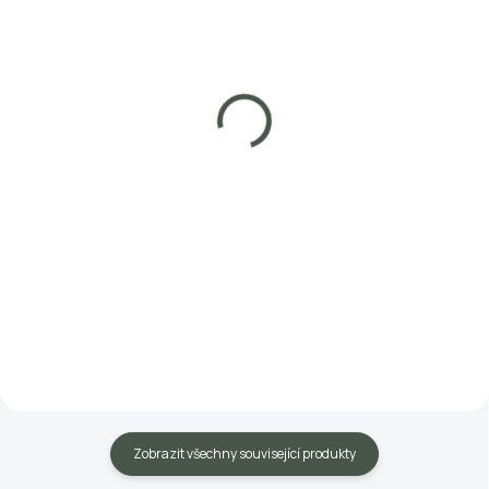
SKLADEM
SKLADEM
Vermikompostér do
Vermikompostér do
záhonu - Terakota
záhonu - Zelená
690 Kč
489 Kč
Do košíku
Do košíku
Kompostér pro vyvýšené záhony.
Kompostér pro vyvýšené záhony.
Dopřejte vaší zelenině a bylinkám
Dopřejte vaší zelenině a bylinkám
stálý přísun organického hnojiva.
stálý přísun organického hnojiva.
Smysluplně využijete bioodpad a
Smysluplně využijete bioodpad a
snížíte tak svoji uhlíkovou stopu.
snížíte tak svoji uhlíkovou stopu.
Používat...
Používat...
Zobrazit všechny související produkty