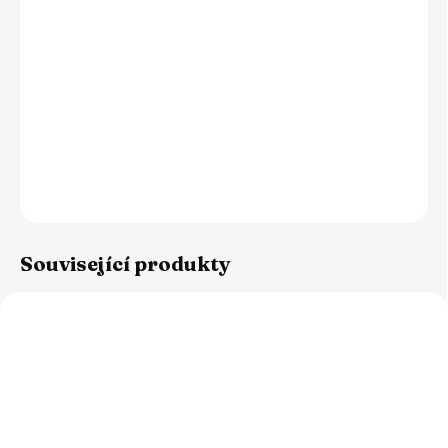
Zvýhodněný akční balíček pro správné fungování zahradních
kompostérů obsahuje XXL balení kalifornských žížal (zhruba
500 - 600 ks), substrát pro správné založení kompostéru,
velkou minerální směs pro rychlejší zpracovávání bioodpadu,
podporující zdravý růst a rozmnožování žížal. Součástí balíčku
je také sada zahradního náčiní.
DETAILNÍ INFORMACE
ZEPTAT SE
HLÍDAT
Související produkty
NOVINKA
NOVINKA
AKCE