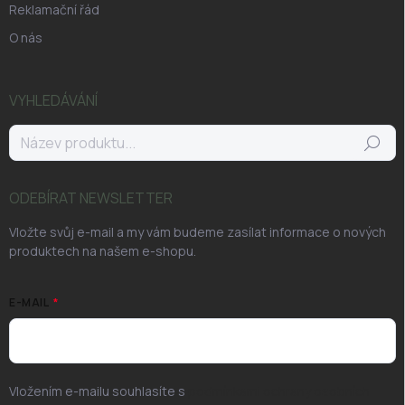
Reklamační řád
O nás
VYHLEDÁVÁNÍ
Hledat
ODEBÍRAT NEWSLETTER
Vložte svůj e-mail a my vám budeme zasílat informace o nových
produktech na našem e-shopu.
E-MAIL
Vložením e-mailu souhlasíte s
podmínkami ochrany osobních