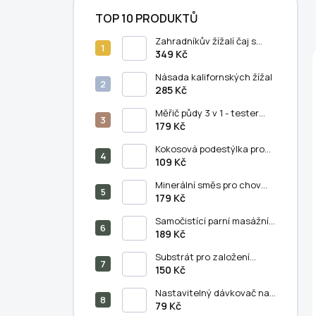
TOP 10 PRODUKTŮ
Zahradníkův žížalí čaj s
humátem - 5 litrů
349 Kč
Násada kalifornských žížal
285 Kč
Měřič půdy 3 v 1 - tester
půdního PH, vlhkosti a
179 Kč
světla
Kokosová podestýlka pro
chov kalifornských žížal (11
109 Kč
litrů)
Minerální směs pro chov
kalifornských žížal
179 Kč
(250/500 g)
Samočistící parní masážní
hřeben na kočky a psy - 3v1
189 Kč
Substrát pro založení
vermikompostu (5 litrů)
150 Kč
Nastavitelný dávkovač na
výsev semen - semínkovač
79 Kč