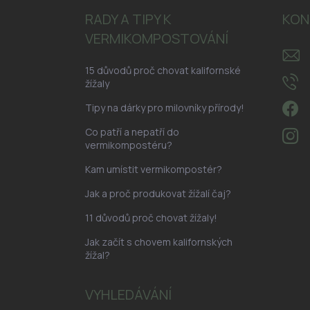
a
RADY A TIPY K
KON
t
VERMIKOMPOSTOVÁNÍ
í
15 důvodů proč chovat kalifornské
žížaly
Tipy na dárky pro milovníky přírody!
Co patří a nepatří do
vermikompostéru?
Kam umístit vermikompostér?
Jak a proč produkovat žížalí čaj?
11 důvodů proč chovat žížaly!
Jak začít s chovem kalifornských
žížal?
VYHLEDÁVÁNÍ