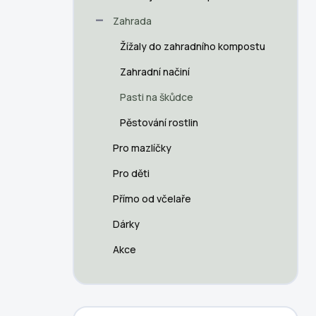
a
n
Zahrada
n
Žížaly do zahradního kompostu
í
p
Zahradní načiní
a
n
Pasti na škůdce
e
Pěstování rostlin
l
Pro mazlíčky
Pro děti
Přímo od včelaře
Dárky
Akce