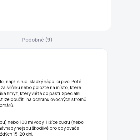
ednou pro vždy.
k hubení myší, krys
enkovní solární
a potkanů, jak
dpuzovač krtků,
uvnitř budov, tak
rabošů,
ve venkovních
lodavců, krys či
prostorech.
Podobné (9)
adů do země.
Rodenticidní
omocí ultrazvuku
nástraha k
dláká všechny
přímému použití
kůdce na
ve formě pasty v
zdálenost až 5
jednodávkových
etrů....
sáčcích...
o, např. sirup, sladký nápoj či pivo. Poté
 za šňůrku nebo položte na místo, které
ká hmyz, který vlétá do pasti. Speciální
t lze použít i na ochranu ovocných stromů
komárů.
edu) nebo 100 ml vody, 1 lžíce cukru (nebo
návnady nejsou škodlivé pro opylovače
ždých 15-20 dní.