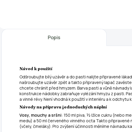
kromě odchytu
obecné. Mušky
j
krtků také na
jsou nalákány na
V
odchyt hrabošů a
lepící část
o
hlodavců. Funguje
mucholapky.
h
na principu
Působí
h
Popis
průchozí trubky, je
nepřetržitě po
h
použitelná
dobu několika
P
oboustranně a na
měsíců, bez vůně
o
koncích je
a zápachu.
š
opatřena
Vhodné umístit na
v
Návod k použití
pohyblivými...
více míst v
m
Odšroubujte bílý uzávěr a do pasti nalijte připravené lákadl
domácnosti...
našroubujte uzávěr zpět a takto připravený lapač zavěste
chcete chránit před hmyzem. Barva pasti a vůně návnady lá
konstrukce nádobky zabraňuje vylézání hmyzu z pasti. Pas
a vinné révy. Není vhodná k použití v interiéru a k odchytu 
Návody na přípravu jednoduchých náplní
Vosy, mouchy a sršni
: 150 ml piva, ½ lžíce cukru (nebo m
medu) a 50 ml červeného vinného octa Takto připravené 
(včely, čmeláky). Pro zvýšení účinnosti měníme návnadu ka