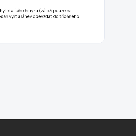
hy létajícího hmyzu (záleží pouze na
bsah vylít a láhev odevzdat do tříděného