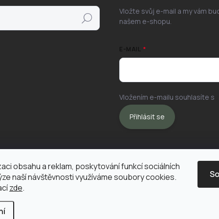
Vložte svůj e-mail a my vám b
Hledat
našem e-shopu.
E-MAIL
Vložením e-mailu souhlasíte s
Přihlásit se
zaci obsahu a reklam, poskytování funkcí sociálních
So
lýze naší návštěvnosti využíváme soubory cookies.
ací
zde
.
ní
vyhrazena.
Upravit nastavení cookies