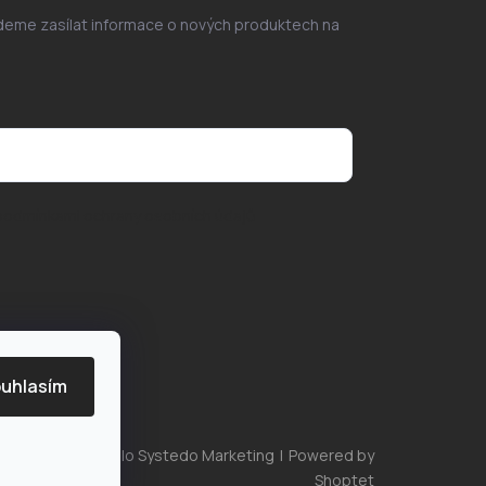
udeme zasílat informace o nových produktech na
podmínkami ochrany osobních údajů
uhlasím
Vytvořilo Systedo Marketing
|
Powered by
Shoptet