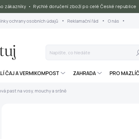
 zákazníky • Rychlé doručení zboží po celé České republice 
nky ochrany osobních údajů
Reklamační řád
O nás
Hl
ALÍ ČAJ A VERMIKOMPOST
ZAHRADA
PRO MAZLÍ
vá past na vosy, mouchy a sršně
79
Měr
SK
cena