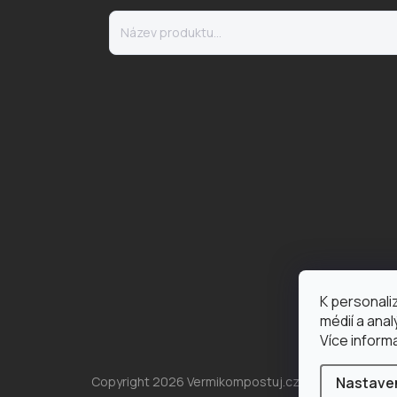
K personali
médií a ana
Více inform
Nastave
Copyright 2026
Vermikompostuj.cz
. Všechna práva 