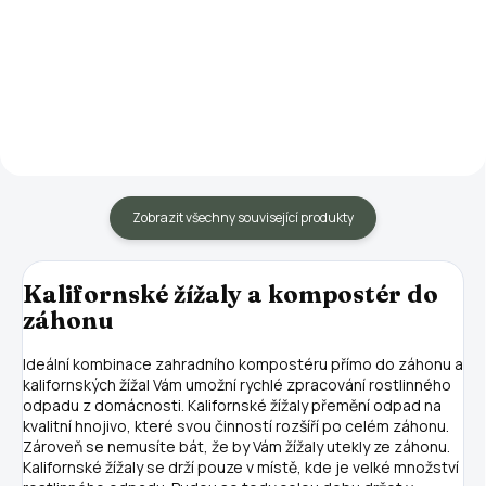
Zvýhodněný akční balíček pro
správné fungování zahradních
Pro správné fungování všech
kompostérů obsahuje XXL balení
vermikompostérů je potřeba
kalifornských žížal (zhruba 500
přidávat minerální směs, která
- 600 ks), substrát pro správné
nejen že urychluje celý proces
založení kompostéru,...
kompostování, ale zároveň
zvyšuje kvalitu kompostu a...
Zobrazit všechny související produkty
Kalifornské žížaly a kompostér do
záhonu
Ideální kombinace zahradního kompostéru přímo do záhonu a
kalifornských žížal Vám umožní rychlé zpracování rostlinného
odpadu z domácnosti. Kalifornské žížaly přemění odpad na
kvalitní hnojivo, které svou činností rozšíří po celém záhonu.
Zároveň se nemusíte bát, že by Vám žížaly utekly ze záhonu.
Kalifornské žížaly se drží pouze v místě, kde je velké množství