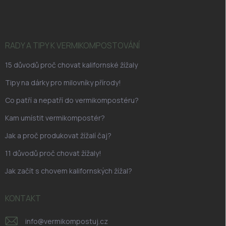
á
p
a
t
í
RADY A TIPY K VERMIKOMPOSTOVÁNÍ
15 důvodů proč chovat kalifornské žížaly
Tipy na dárky pro milovníky přírody!
Co patří a nepatří do vermikompostéru?
Kam umístit vermikompostér?
Jak a proč produkovat žížalí čaj?
11 důvodů proč chovat žížaly!
Jak začít s chovem kalifornských žížal?
KONTAKT
info
@
vermikompostuj.cz