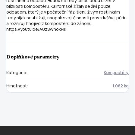
rostlinného odpadu. Budou se tedy celou dobu držet v
blízkosti kompostéru. Kalifornské žížaly se živí pouze
odpadem, který je v počáteční fázi tlení, živým rostlinkám
tedy nijak neubližují, naopak svojí činností provzdušňují půdu
a rozšiřují hnojivo z kompostéru do záhonu.
https://youtu.be/A0zSWnokPIk
Doplňkové parametry
Kategorie
:
Kompostéry
Hmotnost
:
1.082 kg
Z