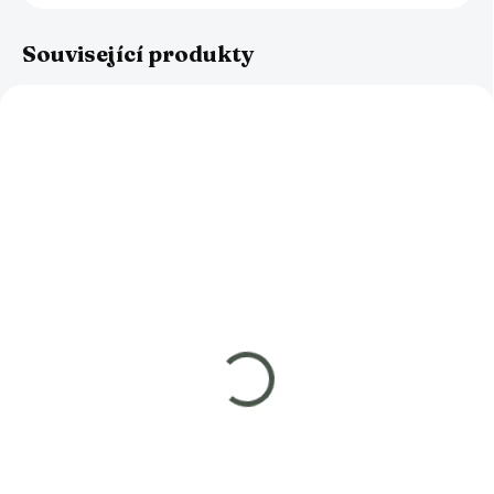
Související produkty
SKLADEM
SKLADEM
Minerální směs pro
Akční balíček pro
chov kalifornských
zahradní kompostéry
žížal (250/500 g)
1 350 Kč
179 Kč
od
Do košíku
Detail