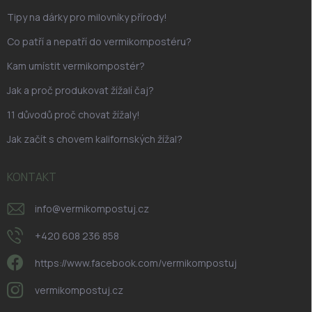
Tipy na dárky pro milovníky přírody!
Co patří a nepatří do vermikompostéru?
Kam umístit vermikompostér?
Jak a proč produkovat žížalí čaj?
11 důvodů proč chovat žížaly!
Jak začít s chovem kalifornských žížal?
KONTAKT
info
@
vermikompostuj.cz
+420 608 236 858
https://www.facebook.com/vermikompostuj
vermikompostuj.cz