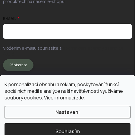
produktech na našem e-shopu.
E-MAIL
Vložením e-mailu souhlasíte s
podmínkami ochrany osobních
údajů
Přihlásit se
K personalizaci obsahu a reklam, poskytování funkcí
sociálních médií a analýze naší návštěvnosti využíváme
soubory cookies. Více informací
zde
.
Nastavení
Copyright 2026
Vermikompostuj.cz
. Všechna práva vyhrazena.
Upravit
nastavení cookies
Souhlasím