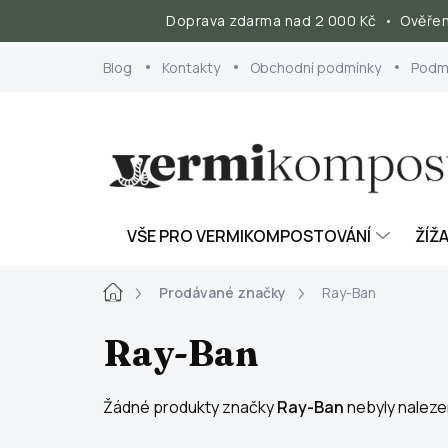
Doprava zdarma nad 2 000 Kč • Ověřeno
Přejít
Blog
Kontakty
Obchodní podmínky
Podmí
na
obsah
VŠE PRO VERMIKOMPOSTOVÁNÍ
ŽÍŽ
Domů
Prodávané značky
Ray-Ban
Ray-Ban
Žádné produkty značky
Ray-Ban
nebyly nalezen