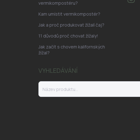
vermikompostéru?
Kam umístit vermikompostér?
Jak a proč produkovat žížalí čaj?
11 důvodů proč chovat žížaly!
Jak začít s chovem kalifornských
žížal?
VYHLEDÁVÁNÍ