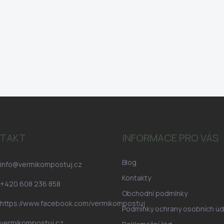
TAKT
INFORMACE PRO VÁS
Blog
info
@
vermikompostuj.cz
Kontakty
+420 608 236 858
Obchodní podmínky
https://www.facebook.com/vermikompostuj
Podmínky ochrany osobních úd
vermikompostuj.cz