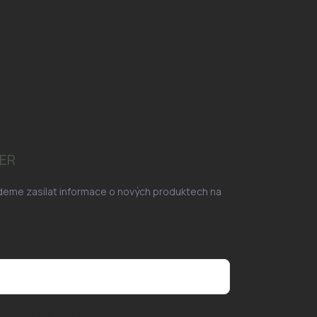
ER
udeme zasílat informace o nových produktech na
podmínkami ochrany osobních údajů