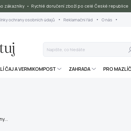
 zákazníky • Rychlé doručení zboží po celé České republice 
nky ochrany osobních údajů
Reklamační řád
O nás
Hl
ALÍ ČAJ A VERMIKOMPOST
ZAHRADA
PRO MAZLÍ
y...