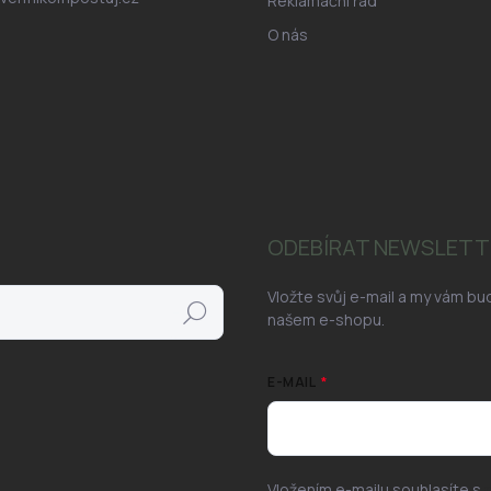
Reklamační řád
O nás
ODEBÍRAT NEWSLETT
Vložte svůj e-mail a my vám b
Hledat
našem e-shopu.
E-MAIL
Vložením e-mailu souhlasíte s