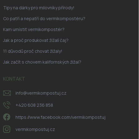
Tipy na dárky pro milovníky přírody!
Co patří a nepatří do vermikompostéru?
Kam umístit vermikompostér?
Jak a proč produkovat žížalí čaj?
11 důvodů proč chovat žížaly!
Jak začít s chovem kalifornských žížal?
KONTAKT
info
@
vermikompostuj.cz
+420 608 236 858
https://www.facebook.com/vermikompostuj
vermikompostuj.cz