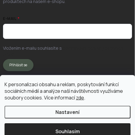
produktech na našem e-shopu.
E-MAIL
Vložením e-mailu souhlasíte s
podmínkami ochrany osobních
údajů
Přihlásit se
K personalizaci obsahu a reklam, poskytování funkcí
sociálních médií a analýze naší návštěvnosti využíváme
soubory cookies. Více informací
zde
.
Nastavení
Copyright 2026
Vermikompostuj.cz
. Všechna práva vyhrazena.
Upravit
nastavení cookies
Souhlasím