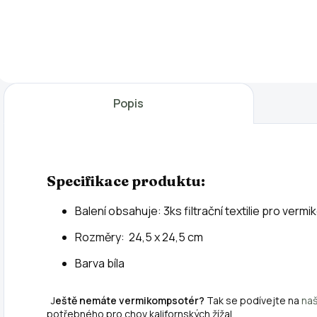
Pro správné
Balení obsahuje 5
S
fungování všech
litrů kvalitního
k
vermikompostérů
vermikompostu
p
je potřeba
vyprodukovaného
d
přidávat minerální
kalifornskými
v
směs, která nejen
žížalami. Slouží
v
Popis
že urychluje celý
jako základní
N
proces
vrstva při
1
kompostování, ale
zakládání nového
d
zároveň zvyšuje
vermikompostu,
v
kvalitu kompostu
vytvoříte tím
K
Specifikace produktu:
a...
ideální...
j
Balení obsahuje: 3ks filtrační textilie pro ve
Rozměry: 24,5 x 24,5 cm
Barva bíla
J
eště nemáte vermikompsotér?
Tak se podívejte na
naš
potřebného pro chov kalifornských žížal.