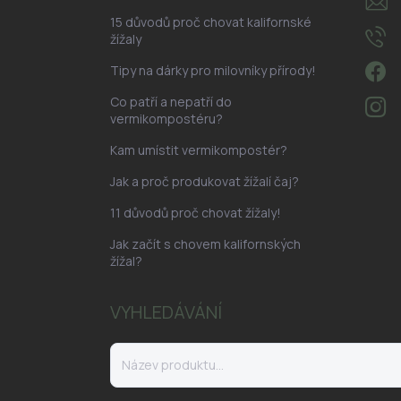
15 důvodů proč chovat kalifornské
žížaly
Tipy na dárky pro milovníky přírody!
Co patří a nepatří do
vermikompostéru?
Kam umístit vermikompostér?
Jak a proč produkovat žížalí čaj?
11 důvodů proč chovat žížaly!
Jak začít s chovem kalifornských
žížal?
VYHLEDÁVÁNÍ