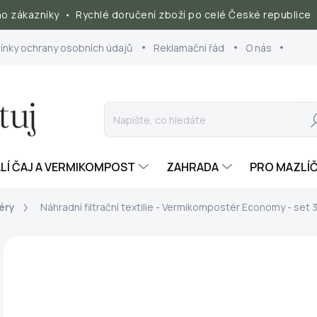
 zákazníky • Rychlé doručení zboží po celé České republice 
nky ochrany osobních údajů
Reklamační řád
O nás
Hl
ALÍ ČAJ A VERMIKOMPOST
ZAHRADA
PRO MAZLÍ
éry
Náhradní filtrační textilie - Vermikompostér Economy - set 3
ZNAČKA:
PLASTIA
16
Měr
SK
cena