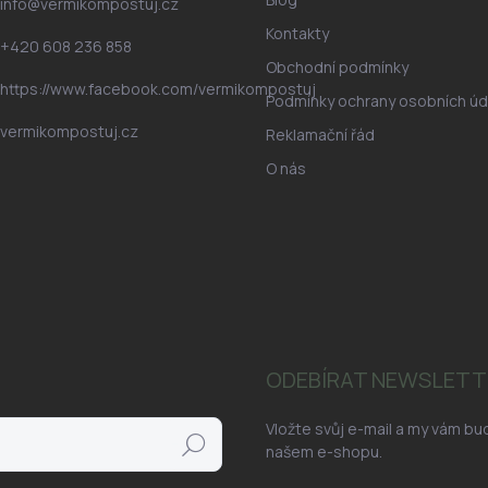
info
@
vermikompostuj.cz
Kontakty
+420 608 236 858
Obchodní podmínky
https://www.facebook.com/vermikompostuj
Podmínky ochrany osobních úd
vermikompostuj.cz
Reklamační řád
O nás
ODEBÍRAT NEWSLETT
Vložte svůj e-mail a my vám b
Hledat
našem e-shopu.