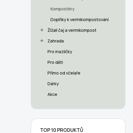
a
n
Kompostéry
n
Doplňky k vermikompostování
í
p
Žížalí čaj a vermikompost
a
n
Zahrada
e
Pro mazlíčky
l
Pro děti
Přímo od včelaře
Dárky
Akce
TOP 10 PRODUKTŮ