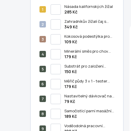
Násada kalifornských žížal
285 Kč
Zahradníkův žížalí čaj s
humátem - 5 litrů
349 Kč
Kokosová podestýlka pro
chov kalifornských žížal (11
109 Kč
litrů)
Minerální směs pro chov
kalifornských žížal
179 Kč
(250/500 g)
Substrát pro založení
vermikompostu (5 litrů)
150 Kč
Měřič půdy 3 v 1 - tester
půdního PH, vlhkosti a
179 Kč
světla
Nastavitelný dávkovač na
výsev semen - semínkovač
79 Kč
Samočistící parní masážní
hřeben na kočky a psy - 3v1
189 Kč
Voděodolná pracovní
podložka pro domácí i