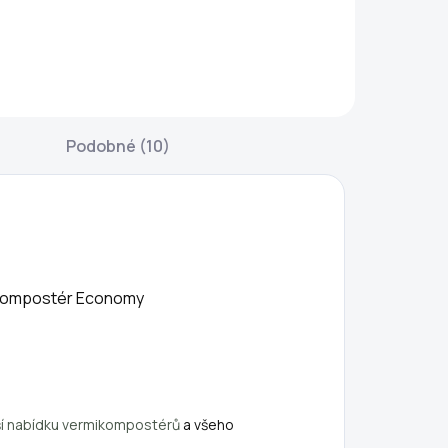
polehlivá násada
Dekorativní
alifornských žížal
keramické žížaly
ro založení
(3 ks) jsou nejen
omácích a
roztomilou
enkovních
ozdobou
ermikompostérů.
květináče či
Podobné (10)
ásada obsahuje
záhonu, ale i
50-200
praktickým
ospělých kusů,
pomocníkem pro
četně kokonů.
každého
alifornské žížaly
pěstitele. Slouží
sou ideální...
jako senzor
vlhkosti půdy –
rmikompostér Economy
po...
í nabídku vermikompostérů
a všeho