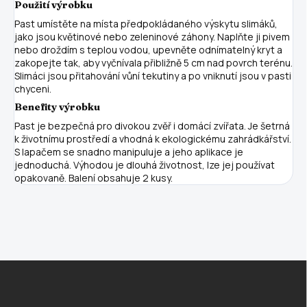
Použití výrobku
Past umístěte na místa předpokládaného výskytu slimáků,
jako jsou květinové nebo zeleninové záhony. Naplňte ji pivem
nebo droždím s teplou vodou, upevněte odnímatelný kryt a
zakopejte tak, aby vyčnívala přibližně 5 cm nad povrch terénu.
Slimáci jsou přitahování vůní tekutiny a po vniknutí jsou v pasti
chyceni.
Benefity výrobku
Past je bezpečná pro divokou zvěř i domácí zvířata. Je šetrná
k životnímu prostředí a vhodná k ekologickému zahrádkářství.
S lapačem se snadno manipuluje a jeho aplikace je
jednoduchá. Výhodou je dlouhá životnost, lze jej používat
opakovaně. Balení obsahuje 2 kusy.
Z
á
p