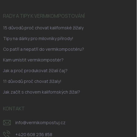
a
t
í
RADY A TIPY K VERMIKOMPOSTOVÁNÍ
15 důvodů proč chovat kalifornské žížaly
Tipy na dárky pro milovníky přírody!
Co patří a nepatří do vermikompostéru?
Kam umístit vermikompostér?
Jak a proč produkovat žížalí čaj?
11 důvodů proč chovat žížaly!
Jak začít s chovem kalifornských žížal?
KONTAKT
info
@
vermikompostuj.cz
+420 608 236 858