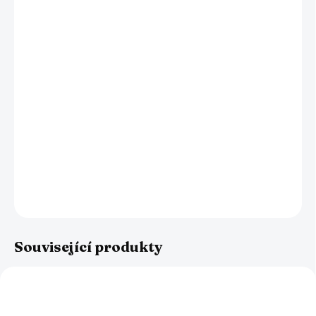
−
+
Přidat do košíku
Spolehlivá ochrana před jedním z největších zahradních
škůdců - před slimákem. Promyšlená konstrukce lapače
umožní slimákům vlézt dovnitř, ale znemožní jim cestu ven.
Funguje bez chemických přípravků, do nádoby stačí nalít
pouze trochu piva. Velikost lapače přibližně: průměr 11 cm,
výška 14 cm. Elegantní provedení v zahradní zelené barvě.
Snadno odjímatelné víko. Balení obsahuje 2 ks lapačů!
DETAILNÍ INFORMACE
ZEPTAT SE
HLÍDAT
Související produkty