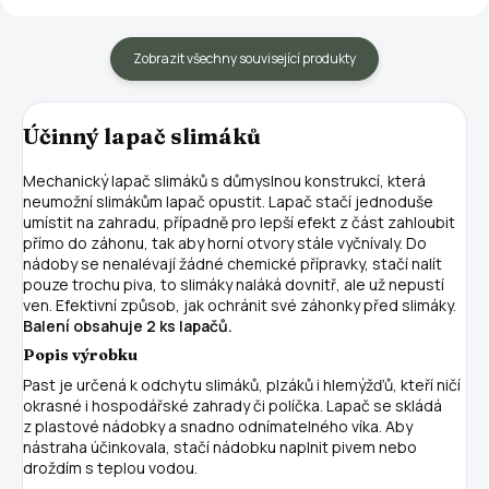
Zobrazit všechny související produkty
Účinný lapač slimáků
Mechanický lapač slimáků s důmyslnou konstrukcí, která
neumožní slimákům lapač opustit. Lapač stačí jednoduše
umístit na zahradu, případně pro lepší efekt z část zahloubit
přímo do záhonu, tak aby horní otvory stále vyčnívaly. Do
nádoby se nenalévají žádné chemické přípravky, stačí nalít
pouze trochu piva, to slimáky naláká dovnitř, ale už nepustí
ven. Efektivní způsob, jak ochránit své záhonky před slimáky.
Balení obsahuje 2 ks lapačů.
Popis výrobku
Past je určená k odchytu slimáků, plzáků i hlemýžďů, kteří ničí
okrasné i hospodářské zahrady či políčka. Lapač se skládá
z plastové nádobky a snadno odnímatelného víka. Aby
nástraha účinkovala, stačí nádobku naplnit pivem nebo
droždím s teplou vodou.