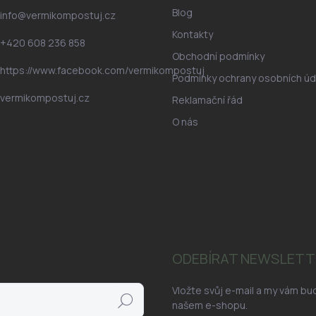
Blog
info
@
vermikompostuj.cz
Kontakty
+420 608 236 858
Obchodní podmínky
https://www.facebook.com/vermikompostuj
Podmínky ochrany osobních úd
vermikompostuj.cz
Reklamační řád
O nás
ODEBÍRAT NEWSLETT
Vložte svůj e-mail a my vám b
Hledat
našem e-shopu.