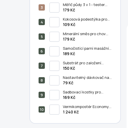
Měřič půdy 3 v 1 - tester
půdního PH, vlhkosti a
179 Kč
světla
Kokosová podestýlka pro
chov kalifornských žížal (11
109 Kč
litrů)
Minerální směs pro chov
kalifornských žížal
179 Kč
(250/500 g)
Samočistící parní masážní
hřeben na kočky a psy - 3v1
189 Kč
Substrát pro založení
vermikompostu (5 litrů)
150 Kč
Nastavitelný dávkovač na
výsev semen - semínkovač
79 Kč
Sadbovací kostky pro
předpěstování rostlin 50 ks
169 Kč
- Bezpůdní kultivace
Vermikompostér Economy -
šedý, 38 x 38 x 38 cm
1 240 Kč