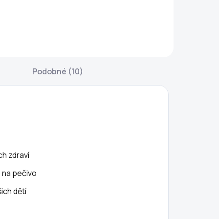
řevěné tyčinky
Silikonová
a med v
formička na
raktickém setu 3
odlévání svíček z
usů jsou ideální
včelího vosku
ro každého
nebo mýdel.
ilovníka
Můžete si doma
Podobné (10)
ladkého
vytvořit krásné
otěšení. Díky
voňavé svíčky ve
rážkám med
tvaru andílka.
rásně drží a
Jedná se o
nadno se
krásnou uklidňující
ávkuje bez
aktivitu, se...
epořádku.
ch zdraví
hodné na...
o na pečivo
ch dětí