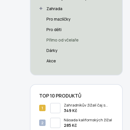
a
n
Zahrada
n
Pro mazlíčky
í
p
Pro děti
a
n
Přímo od včelaře
e
Dárky
l
Akce
TOP 10 PRODUKTŮ
Zahradníkův žížalí čaj s
humátem - 5 litrů
349 Kč
Násada kalifornských žížal
285 Kč