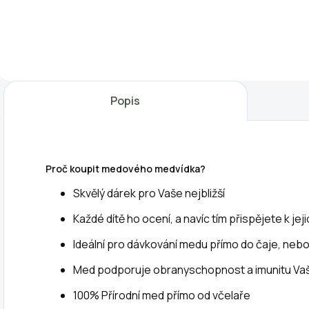
Silikonová
Sova - Silikonová
D
formička na
formička na
n
odlévání svíček z
odlévání svíček z
p
včelího vosku
včelího vosku
k
nebo mýdel.
nebo mýdel.
p
Můžete si doma
Můžete si doma
m
Popis
vytvořit krásné
vytvořit krásné
s
voňavé svíčky ve
voňavé svíčky ve
p
tvaru včelího úlu s
tvaru moudré
d
malými včelkami.
sovy. Jedná se o
k
Proč koupit medového medvídka?
Jedná se o
krásnou
s
krásnou...
uklidňující...
d
Skvělý dárek pro Vaše nejbližší
n
Každé dítě ho ocení, a navíc tím přispějete k jeji
V
Ideální pro dávkování medu přímo do čaje, neb
Med podporuje obranyschopnost a imunitu Vaši
100% Přírodní med přímo od včelaře