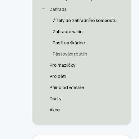
a
n
Zahrada
n
Žížaly do zahradního kompostu
í
p
Zahradní načiní
a
n
Pasti na škůdce
e
Pěstování rostlin
l
Pro mazlíčky
Pro děti
Přímo od včelaře
Dárky
Akce