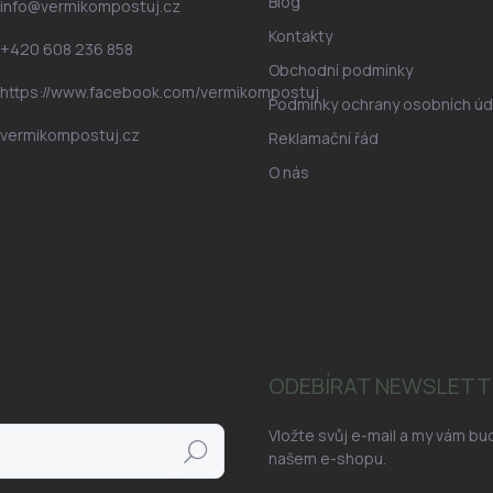
Blog
info
@
vermikompostuj.cz
Kontakty
+420 608 236 858
Obchodní podmínky
https://www.facebook.com/vermikompostuj
Podmínky ochrany osobních úd
vermikompostuj.cz
Reklamační řád
O nás
ODEBÍRAT NEWSLETT
Vložte svůj e-mail a my vám b
Hledat
našem e-shopu.