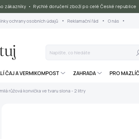
 zákazníky • Rychlé doručení zboží po celé České republice 
nky ochrany osobních údajů
Reklamační řád
O nás
Hl
ALÍ ČAJ A VERMIKOMPOST
ZAHRADA
PRO MAZLÍ
ilá růžová konvička ve tvaru slona - 2 litry
16
Měr
SK
cena