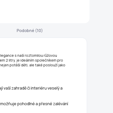
amilovaného
dávkovač semen
áru ručně
je praktický
alovaných
pomocník, který
rpaslíků z
vám usnadní
dolného
přesný a rychlý
Podobné (10)
ateriálu
výsev bez
pryskyřice) je
nepořádku. Stačí
kvělým dárkem
nasypat semínka,
ro vaší drahou
zvolit jednu ze 6
elegance s naší roztomilou růžovou
olovičku, který
velikostí otvoru a
m 2 litry, je ideálním společníkem pro
načí věčnou
jednoduše...
 nejen potěší děti, ale také poslouží jako
ásku. Je vhodný
ako...
jí vaší zahradě či interiéru veselý a
 umožňuje pohodlné a přesné zalévání