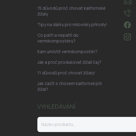
15 důvodů proč chovat kalifornské
žížaly
Tipy na dárky pro milovníky přírody!
Co patří a nepatří do
vermikompostéru?
Kam umístit vermikompostér?
Jak a proč produkovat žížalí čaj?
11 důvodů proč chovat žížaly!
Jak začít s chovem kalifornských
žížal?
VYHLEDÁVÁNÍ