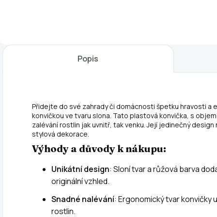
čaj s humátem je
rostlinám na
z
jedinečný
zahradě! Tento
p
extrémně účinný
zimní ochranný
m
přírodní
kryt pro rostliny
t
biostimulant pro
(50 × 100 cm) z
o
Popis
Vaše pokojové i
netkaného
m
zahradní rostliny.
materiálu v barvě
(
Jedná se o velmi
slonové kosti je
s
koncentrovaný
ideální pro
p
Přidejte do své zahrady či domácnosti špetku hravosti a 
žížalí čaj, který je...
ochranu stromů,
p
konvičkou ve tvaru slona. Tato plastová konvička, s objeme
keřů a bylin...
z
zalévání rostlin jak uvnitř, tak venku. Její jedinečný design
l
stylová dekorace.
j
Výhody a důvody k nákupu:
Unikátní design
: Sloní tvar a růžová barva doda
originální vzhled.
Snadné nalévání
: Ergonomický tvar konvičky
rostlin.