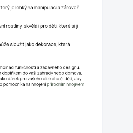
 který je lehký na manipulaci a zároveň
í rostliny, skvělá i pro děti, které si ji
může sloužit jako dekorace, která
ombinaci funkčnosti a zábavného designu.
ým doplňkem do vaší zahrady nebo domova.
ako dárek pro vašeho blízkého či děti, aby
ího pomocníka na hnojení
přírodním hnojivem