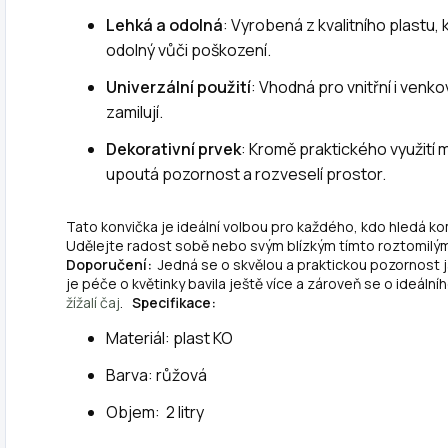
Lehká a odolná
: Vyrobená z kvalitního plastu,
odolný vůči poškození.
Univerzální použití
: Vhodná pro vnitřní i venkovn
zamilují.
Dekorativní prvek
: Kromě praktického využití 
upoutá pozornost a rozveselí prostor.
Tato konvička je ideální volbou pro každého, kdo hledá k
Udělejte radost sobě nebo svým blízkým tímto roztomil
Doporučení:
Jedná se o skvělou a praktickou pozornost j
je péče o květinky bavila ještě více a zároveň se o ideáln
žížalí čaj
.
Specifikace:
Materiál: plast KO
Barva: růžová
Objem: 2 litry