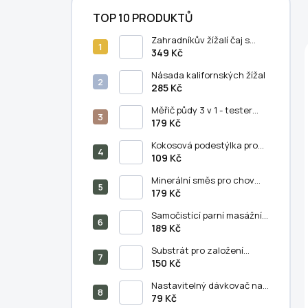
TOP 10 PRODUKTŮ
Zahradníkův žížalí čaj s
humátem - 5 litrů
349 Kč
Násada kalifornských žížal
285 Kč
Měřič půdy 3 v 1 - tester
půdního PH, vlhkosti a
179 Kč
světla
Kokosová podestýlka pro
chov kalifornských žížal (11
109 Kč
litrů)
Minerální směs pro chov
kalifornských žížal
179 Kč
(250/500 g)
Samočistící parní masážní
hřeben na kočky a psy - 3v1
189 Kč
Substrát pro založení
vermikompostu (5 litrů)
150 Kč
Nastavitelný dávkovač na
výsev semen - semínkovač
79 Kč