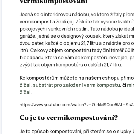
vermikompostování
Jedná se o interiérovou nádobu, ve které žížaly pře
vermikompost a žížalí čaj. Získáte tak vysoce kvalit
pokojových i venkovních rostlin. Tato nádoba je ideál
garáže, jedná se o designový kousek, který získat 
dvou pater, každé o objemu 21,7 litru a z nádrže pro 
litrů. Celkový objem kompostéru tedy činí téměř 60 l
bioodpadu, která se Vám do kompostéru nevejde, pak
zvýšit tak objem kompostéru o dalších 21,7 litru.
Ke kompostérům můžete na našem eshopu přímo
žížal
,
substrát pro založení vermikompostu
, či
mi
žížal
.
https://www.youtube.com/watch?v=GJrkM9Qoe5I&t=9s&
Co je to vermikompostování?
Je to způsob kompostování, při kterém se o slupky, č