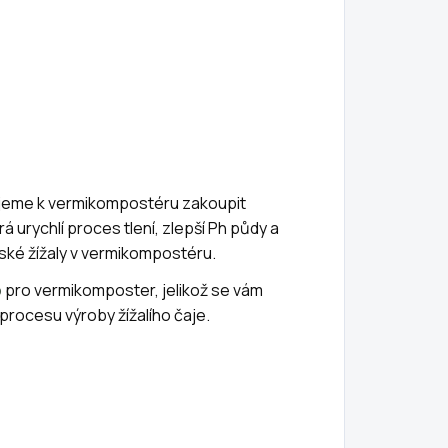
ujeme k vermikompostéru zakoupit
erá urychlí proces tlení, zlepší Ph půdy a
nské žížaly v vermikompostéru.
o
pro vermikomposter, jelikož se vám
procesu výroby žížalího čaje.