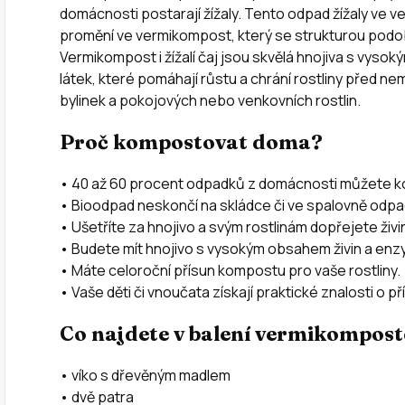
domácnosti postarají žížaly. Tento odpad žížaly ve 
promění ve vermikompost, který se strukturou podobá r
Vermikompost i žížalí čaj jsou skvělá hnojiva s vys
látek, které pomáhají růstu a chrání rostliny před ne
bylinek a pokojových nebo venkovních rostlin.
Proč kompostovat doma?
• 40 až 60 procent odpadků z domácnosti můžete 
• Bioodpad neskončí na skládce či ve spalovně odpa
• Ušetříte za hnojivo a svým rostlinám dopřejete živ
• Budete mít hnojivo s vysokým obsahem živin a enzy
• Máte celoroční přísun kompostu pro vaše rostliny.
• Vaše děti či vnoučata získají praktické znalosti o př
Co najdete v balení vermikompost
• víko s dřevěným madlem
• dvě patra