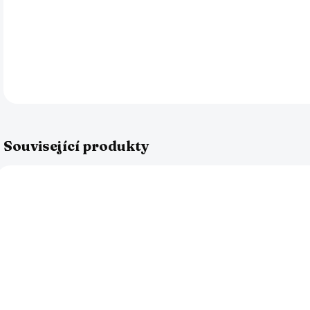
kval
cho
DETA
Související produkty
AKCE
NOV
SKLADEM
SKLADEM
Substrát pro
Násada
Z