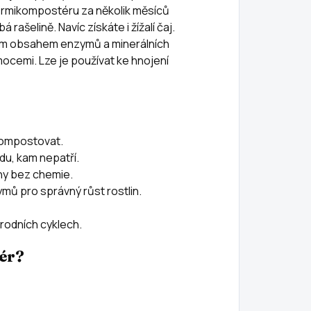
vermikompostéru za několik měsíců
ašelině. Navíc získáte i žížalí čaj.
okým obsahem enzymů a minerálních
mocemi. Lze je používat ke hnojení
kompostovat.
du, kam nepatří.
iny bez chemie.
mů pro správný růst rostlin.
írodních cyklech.
ér?