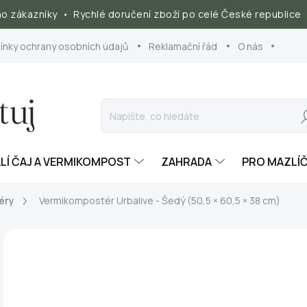
 zákazníky • Rychlé doručení zboží po celé České republice 
nky ochrany osobních údajů
Reklamační řád
O nás
Hl
ALÍ ČAJ A VERMIKOMPOST
ZAHRADA
PRO MAZLÍ
éry
Vermikompostér Urbalive - Šedý (50,5 × 60,5 × 38 cm)
ZNAČKA:
PLASTIA
AKCE
3 