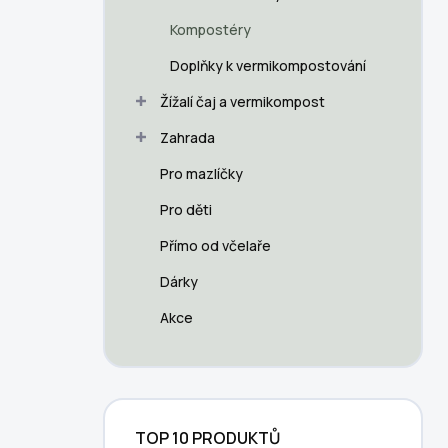
a
n
Kompostéry
n
Doplňky k vermikompostování
í
p
Žížalí čaj a vermikompost
a
n
Zahrada
e
Pro mazlíčky
l
Pro děti
Přímo od včelaře
Dárky
Akce
TOP 10 PRODUKTŮ