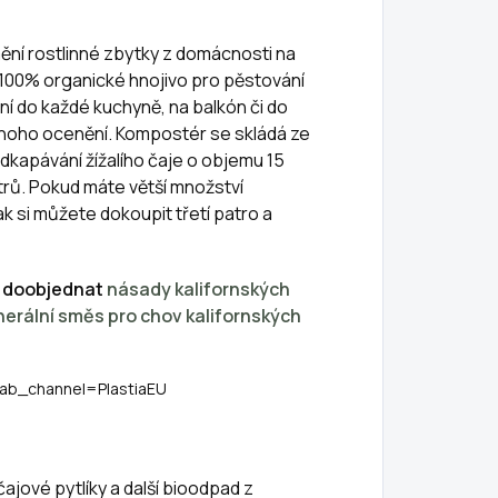
mění rostlinné zbytky z domácnosti na
ní 100% organické hnojivo pro pěstování
ní do každé kuchyně, na balkón či do
mnoho ocenění. Kompostér se skládá ze
odkapávání žížalího čaje o objemu 15
itrů. Pokud máte větší množství
 si můžete dokoupit třetí patro a
 doobjednat
násady kalifornských
nerální směs pro chov kalifornských
ab_channel=PlastiaEU
ajové pytlíky a další bioodpad z