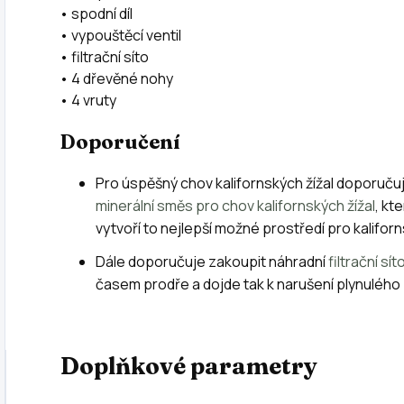
• spodní díl
• vypouštěcí ventil
• filtrační síto
• 4 dřevěné nohy
• 4 vruty
Doporučení
Pro úspěšný chov kalifornských žížal doporuč
minerální směs pro chov kalifornských žížal
, kt
vytvoří to nejlepší možné prostředí pro kalifor
Dále doporučuje zakoupit náhradní
filtrační sít
časem prodře a dojde tak k narušení plynulého 
Doplňkové parametry