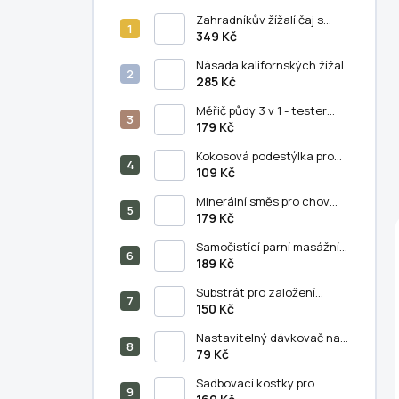
Zahradníkův žížalí čaj s
humátem - 5 litrů
349 Kč
Násada kalifornských žížal
285 Kč
Měřič půdy 3 v 1 - tester
půdního PH, vlhkosti a
179 Kč
světla
Kokosová podestýlka pro
chov kalifornských žížal (11
109 Kč
litrů)
Minerální směs pro chov
kalifornských žížal
179 Kč
(250/500 g)
Samočistící parní masážní
hřeben na kočky a psy - 3v1
189 Kč
Substrát pro založení
vermikompostu (5 litrů)
150 Kč
Nastavitelný dávkovač na
výsev semen - semínkovač
79 Kč
Sadbovací kostky pro
předpěstování rostlin 50 ks