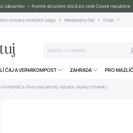
 zákazníky • Rychlé doručení zboží po celé České republice 
nky ochrany osobních údajů
Reklamační řád
O nás
Hl
ALÍ ČAJ A VERMIKOMPOST
ZAHRADA
PRO MAZLÍ
ý květináč s otvory na jahody, rajčata, okurky či bylinky
1
Měr
SK
cena