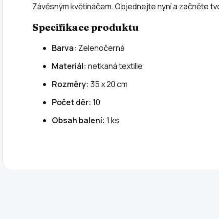
Závěsným květináčem. Objednejte nyní a začněte tvoř
Specifikace produktu
Barva:
Zelenočerná
Materiál:
netkaná textilie
Rozměry:
35 x 20 cm
Počet děr:
10
Obsah balení:
1 ks