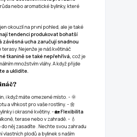
drůda nebo aromatické bylinky, které
en okouzlí na první pohled, ale je také
ají tendenci produkovat bohatší
 závěsná ucha zaručují snadnou
é terasy. Nejenže je náš květináč
ěné tkanině se také nepřehřívá,
což je
álním množstvím vláhy. A když přijde
e a uklidíte.
tináč?
lin, i když máte omezené místo. - 🌞
otu a vlhkost pro vaše rostliny. - 🌼
ylinky i okrasné květiny. - 🏡
Flexibilita
lkoně, terase nebo v zahradě. - 💧
o do něj zasadíte . Nechte svou zahradu
 vlastních plodů a bylinek s naším