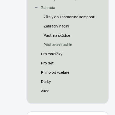
a
n
Zahrada
n
Žížaly do zahradního kompostu
í
p
Zahradní načiní
a
n
Pasti na škůdce
e
Pěstování rostlin
l
Pro mazlíčky
Pro děti
Přímo od včelaře
Dárky
Akce