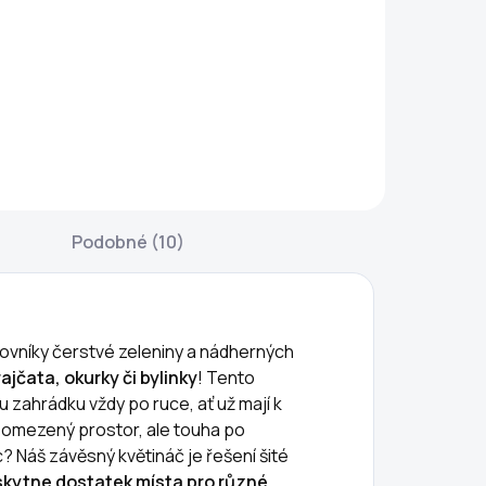
189 Kč
109 Kč
Do košíku
Do košíku
kládací ruční pila
Podložka a stojan
 nerezové oceli.
na jahody, dýně,
ompaktní a
melouny a další
raktický
zeleninu, balení
omocník jak na
obsahuje 10 kusů.
ahradu, tak na
Podložka chrání
Podobné (10)
esty do přírody.
plody před
dolná čepel z
kontaktem se
olframové oceli
zemí, hnilobou i
 délce 21 cm je
slimáky. Zlepšuje
ovníky čerstvé zeleniny a nádherných
hodná pro...
cirkulaci...
ajčata, okurky či bylinky
! Tento
vou zahrádku vždy po ruce, ať už mají k
e omezený prostor, ale touha po
? Náš závěsný květináč je řešení šité
skytne dostatek místa pro různé