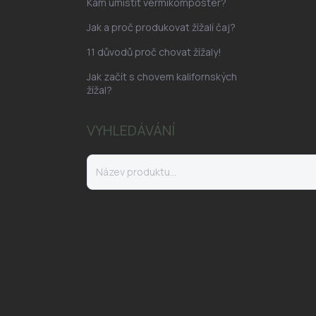
Kam umístit vermikompostér?
Jak a proč produkovat žížalí čaj?
11 důvodů proč chovat žížaly!
Jak začít s chovem kalifornských
žížal?
VYHLEDÁVÁNÍ