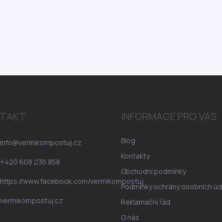
TAKT
INFORMACE PRO VÁS
Blog
info
@
vermikompostuj.cz
Kontakty
+420 608 236 858
Obchodní podmínky
https://www.facebook.com/vermikompostuj
Podmínky ochrany osobních úd
vermikompostuj.cz
Reklamační řád
O nás