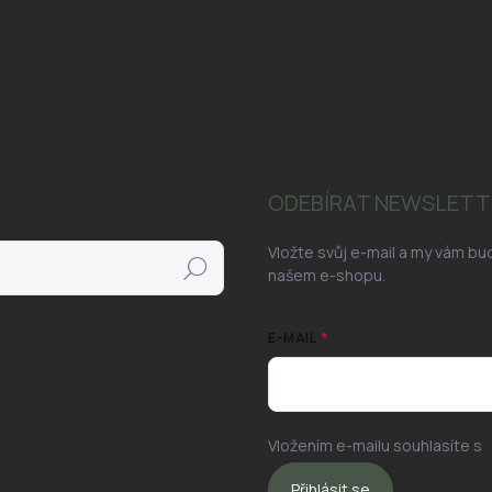
ODEBÍRAT NEWSLETT
Vložte svůj e-mail a my vám b
Hledat
našem e-shopu.
E-MAIL
Vložením e-mailu souhlasíte s
Přihlásit se