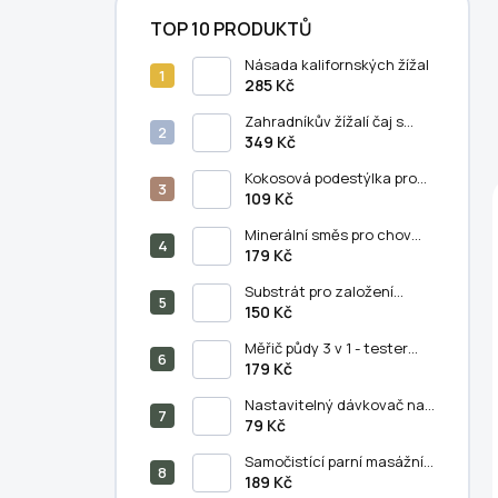
TOP 10 PRODUKTŮ
Násada kalifornských žížal
285 Kč
Zahradníkův žížalí čaj s
humátem - 5 litrů
349 Kč
Kokosová podestýlka pro
chov kalifornských žížal (11
109 Kč
litrů)
Minerální směs pro chov
kalifornských žížal
179 Kč
(250/500 g)
Substrát pro založení
vermikompostu (5 litrů)
150 Kč
Měřič půdy 3 v 1 - tester
půdního PH, vlhkosti a
179 Kč
světla
Nastavitelný dávkovač na
výsev semen - semínkovač
79 Kč
Samočistící parní masážní
hřeben na kočky a psy - 3v1
189 Kč