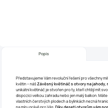
89 Kč
189 Kč
lopatka,
hrabičky
Do košíku
Do košíku
Ačokča, taktéž
Dětská sada
S
známá
nářadí pro Vaše
z
jako paprikookurka,
nejmenší
K
korila nebo okurka
pomocníky. Ať už
p
inků, je bujně
Vám děti chtějí
p
rostoucí lijána. Z
pomoci při
z
Popis
jedné
vermikompostování,
c
rostliny sklidíte až
nebo s prací na
O
100 plodů, které
zahrádce, tato
w
mají blahodárné
sada je ideální
o
Představujeme Vám revoluční řešení pro všechny mil
účinky...
příležitostí, jak jim
v
květin – náš
Závěsný květináč s otvory na jahody, r
to...
unikátní květináč je stvořen pro ty, kteří chtějí mít s
dispozici velkou zahradu nebo jen malý balkon. Mát
vlastních čerstvých plodech a bylinkách nezná hranic
na míru právě pro Vás.
Díky deseti otvorům vám po