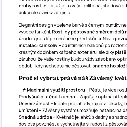
druhy rostlin
– ať už je to vaše oblíbená jahodová o
dokonale oživí každé jídlo.
Elegantní design v zelené barvě s černými puntíky nej
vysoce funkční.
Rostliny pěstované směrem dolů m
úrodu
a jsou lépe chráněné před škůdci. Navíc
pevná
instalaci kamkoliv
– od intimních balkonů po rozlehl
krásným doplňkem každého exteriéru, ale d
íky plst
zárukou, že Vaše rostliny budou vždy zásobeny optim
období, kdy nechcete nic pěstovat,
snadno ho složít
Proč si vybrat právě náš Závěsný kvě
- 🌱
Maximální využití prostoru
– Pěstujte více rost
Prodyšná plstěná tkanina
– Zajišťuje optimální tepl
Univerzálnost
– Ideální pro jahody, rajčata, okurky, b
umístění
– Závěsný systém umožňuje instalaci na ba
Snadná údržba
– Květináč je lehký, skladný a snadn
doslova povznést a vychutnejte si radost z pěstování