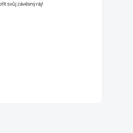
it svůj závěsný ráj!