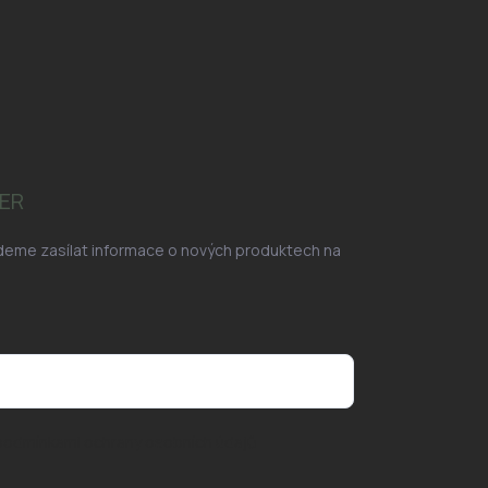
ER
udeme zasílat informace o nových produktech na
podmínkami ochrany osobních údajů